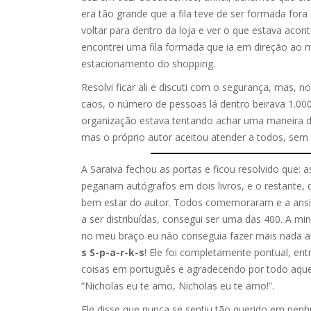
era tão grande que a fila teve de ser formada for
voltar para dentro da loja e ver o que estava acon
encontrei uma fila formada que ia em direção ao
estacionamento do shopping.
Resolvi ficar ali e discuti com o segurança, mas, 
caos, o número de pessoas lá dentro beirava 1.000
organização estava tentando achar uma maneira d
mas o próprio autor aceitou atender a todos, sem
A Saraiva fechou as portas e ficou resolvido que: 
pegariam autógrafos em dois livros, e o restante, q
bem estar do autor. Todos comemoraram e a ansi
a ser distribuídas, consegui ser uma das 400. A m
no meu braço eu não conseguia fazer mais nada alé
s S-p-a-r-k-s
! Ele foi completamente pontual, ent
coisas em português e agradecendo por todo aquel
”Nicholas eu te amo, Nicholas eu te amo!”.
Ele disse que nunca se sentiu tão querido em nen