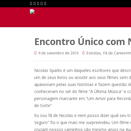
Encontro Único com 
,
9 de setembro de 2013
Estrelas
Fã de Carteirin
Nicolas Sparks é um daqueles escritores que des
um de seus livros ou assistir aos seus filmes sem
apaixonam pelas suas histórias e fazem questão de
conheceram no set do filme “A Última Música” e
personagem marcante em “Um Amor para Recordar
de Sorte”.
Eu sou fã de Nicolas e nem posso dizer qual seu t
Seguro” foi o que mais me surpreendeu. Um filme 
cruzam nossos caminhos são mesmo anjos na gua