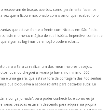
fãs o receberam de braços abertos, como geralmente fazemos
ta vez quem ficou emocionado com o amor que recebeu foi o
elizardas que esteve frente a frente com Nicolas em São Paulo.
co este momento mágico de sua história. Imperdível conferir, e
orque algumas lágrimas de emoção podem rolar….
ireto para a Saraiva realizar um dos meus maiores desejos:
utos, quando cheguei à livraria já havia, no mínimo, 500
cima e uma galera, que estava fora da contagem das 400 senhas,
ança que bloqueava a escada rolante para deixá-los subir. Eu
 ”Uma Longa Jornada”, para poder conhecê-lo, e como eu já
ue várias pessoas estavam descendo para adquirir na própria