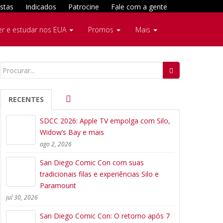
stas
Indicados
Patrocine
Fale com a gente
er e estudar nos EUA
Promos
Mais
Search
for:
RECENTES
SDCC 2026: Apple TV empolga com Silo,
Widow’s Bay e mais
ago 2, 2026
San Diego Comic Con com suas
tradicionais filas e experiências Silo e
Paramount
jul 30, 2026
San Diego Comic Con: O retorno após 7