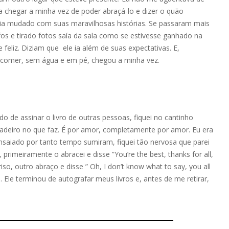
a chegar a minha vez de poder abraçá-lo e dizer o quão
via mudado com suas maravilhosas histórias. Se passaram mais
fos e tirado fotos saía da sala como se estivesse ganhado na
 feliz. Diziam que ele ia além de suas expectativas. E,
m comer, sem água e em pé, chegou a minha vez.
do de assinar o livro de outras pessoas, fiquei no cantinho
adeiro no que faz. É por amor, completamente por amor. Eu era
nsaiado por tanto tempo sumiram, fiquei tão nervosa que parei
 primeiramente o abracei e disse ”You’re the best, thanks for all,
so, outro abraço e disse ” Oh, I don’t know what to say, you all
o. Ele terminou de autografar meus livros e, antes de me retirar,