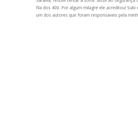
Saraiva, resolvi tentar a sorte: disse ao segurança
fila dos 400. Por algum milagre ele acreditou! Subi 
um dos autores que foram responsáveis pela minha