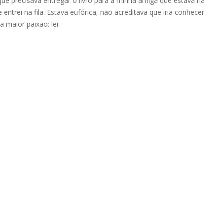
 que precisava entregar o livro para a minha amiga que estava na
e entrei na fila. Estava eufórica, não acreditava que iria conhecer
 maior paixão: ler.