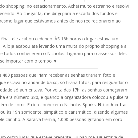
a do shopping, no estacionamento. Achei muito estranho e resolvi
tecendo. Ao chegar lá, me dirigi para a escada dos fundos e
 mesmo lugar que estávamos antes de nos redirecionarem ao
no final, ele acabou cedendo. ÀS 16h horas o lugar estava um
! A loja acabou até levando uma multa do próprio shopping e a
e todos conhecerem o Nicholas. Ligaram para o assessor dele,
 se importar com o tempo. ♥
as 400 pessoas que iriam receber as senhas tirariam foto e
ue estava no andar de baixo, só tiraria fotos, para resguardar o
edade só aumentava. Por volta das 17h, as senhas começaram
inha era número 380, e quando a organizadora colocou a pulseira
m de sorrir. Eu iria conhecer o Nicholas Sparks.
N-i-c-h-o-l-a-
rou às 19h sorridente, simpático e carismático, dizendo algumas
e carinho. A Saraiva tremia, 1.000 pessoas gritando em coro
hum outro lugar que esteve presente. Eu não me aguentava de