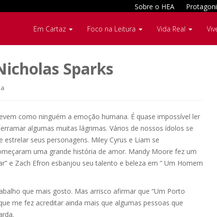
Sobre o HEA
Protagoni
Em Cartaz
Foco na Leitura
Vida Real
Viv
Nicholas Sparks
ha
crevem como ninguém a emoção humana. É quase impossível ler
 derramar algumas muitas lágrimas. Vários de nossos ídolos se
 estrelar seus personagens. Miley Cyrus e Liam se
 começaram uma grande história de amor. Mandy Moore fez um
” e Zach Efron esbanjou seu talento e beleza em ” Um Homem
rabalho que mais gosto. Mas arrisco afirmar que “Um Porto
que me fez acreditar ainda mais que algumas pessoas que
rda.