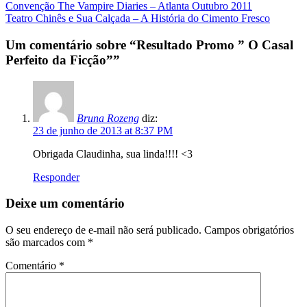
Navegação
Convenção The Vampire Diaries – Atlanta Outubro 2011
Teatro Chinês e Sua Calçada – A História do Cimento Fresco
da
Postagem
Um comentário sobre “
Resultado Promo ” O Casal
Perfeito da Ficção”
”
Bruna Rozeng
diz:
23 de junho de 2013 at 8:37 PM
Obrigada Claudinha, sua linda!!!! <3
Responder
Deixe um comentário
O seu endereço de e-mail não será publicado.
Campos obrigatórios
são marcados com
*
Comentário
*