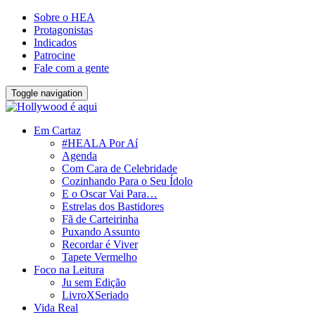
Sobre o HEA
Protagonistas
Indicados
Patrocine
Fale com a gente
Toggle navigation
Em Cartaz
#HEALA Por Aí
Agenda
Com Cara de Celebridade
Cozinhando Para o Seu Ídolo
E o Oscar Vai Para…
Estrelas dos Bastidores
Fã de Carteirinha
Puxando Assunto
Recordar é Viver
Tapete Vermelho
Foco na Leitura
Ju sem Edição
LivroXSeriado
Vida Real