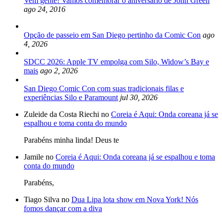
Vem gente! Vamos comemorar o aniversário de John Green
ago 24, 2016
Opção de passeio em San Diego pertinho da Comic Con
ago
4, 2026
SDCC 2026: Apple TV empolga com Silo, Widow’s Bay e
mais
ago 2, 2026
San Diego Comic Con com suas tradicionais filas e
experiências Silo e Paramount
jul 30, 2026
Zuleide da Costa Riechi no
Coreia é Aqui: Onda coreana já se
espalhou e toma conta do mundo
Parabéns minha linda! Deus te
Jamile no
Coreia é Aqui: Onda coreana já se espalhou e toma
conta do mundo
Parabéns,
Tiago Silva no
Dua Lipa lota show em Nova York! Nós
fomos dançar com a diva