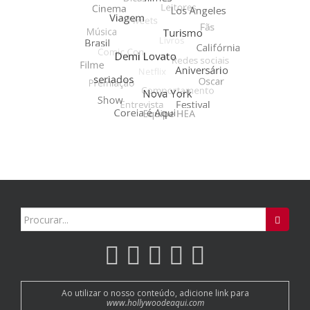
Search
for:
Ao utilizar o nosso conteúdo, adicione link para
www.hollywoodeaqui.com