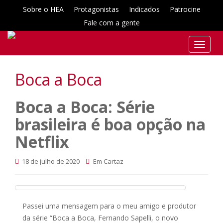
Sobre o HEA
Protagonistas
Indicados
Patrocine
Fale com a gente
T
o
g
Boca a Boca
g
l
Boca a Boca: Série
e
n
brasileira é boa opção na
a
Netflix
v
i
g
18 de julho de 2020
Em Cartaz
a
t
i
Passei uma mensagem para o meu amigo e produtor
o
da série “Boca a Boca, Fernando Sapelli, o novo
n