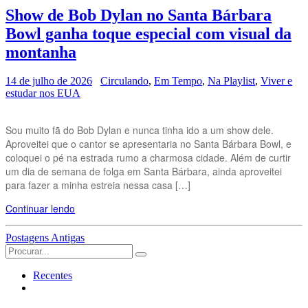
Show de Bob Dylan no Santa Bárbara
Bowl ganha toque especial com visual da
montanha
14 de julho de 2026
Circulando
,
Em Tempo
,
Na Playlist
,
Viver e
estudar nos EUA
Sou muito fã do Bob Dylan e nunca tinha ido a um show dele.
Aproveitei que o cantor se apresentaria no Santa Bárbara Bowl, e
coloquei o pé na estrada rumo a charmosa cidade. Além de curtir
um dia de semana de folga em Santa Bárbara, ainda aproveitei
para fazer a minha estreia nessa casa […]
Continuar lendo
Navegação
Postagens Antigas
Search
das
for:
Postagens
Recentes