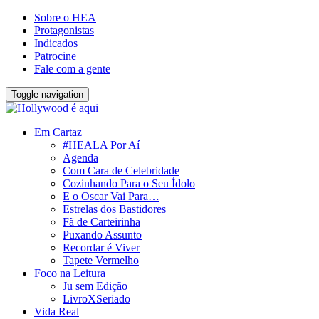
Sobre o HEA
Protagonistas
Indicados
Patrocine
Fale com a gente
Toggle navigation
Em Cartaz
#HEALA Por Aí
Agenda
Com Cara de Celebridade
Cozinhando Para o Seu Ídolo
E o Oscar Vai Para…
Estrelas dos Bastidores
Fã de Carteirinha
Puxando Assunto
Recordar é Viver
Tapete Vermelho
Foco na Leitura
Ju sem Edição
LivroXSeriado
Vida Real