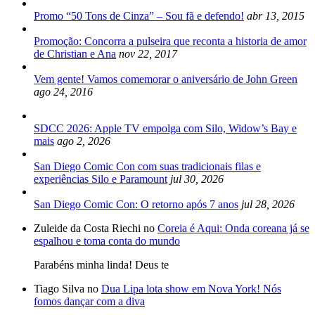
Promo “50 Tons de Cinza” – Sou fã e defendo!
abr 13, 2015
Promoção: Concorra a pulseira que reconta a historia de amor
de Christian e Ana
nov 22, 2017
Vem gente! Vamos comemorar o aniversário de John Green
ago 24, 2016
SDCC 2026: Apple TV empolga com Silo, Widow’s Bay e
mais
ago 2, 2026
San Diego Comic Con com suas tradicionais filas e
experiências Silo e Paramount
jul 30, 2026
San Diego Comic Con: O retorno após 7 anos
jul 28, 2026
Zuleide da Costa Riechi no
Coreia é Aqui: Onda coreana já se
espalhou e toma conta do mundo
Parabéns minha linda! Deus te
Tiago Silva no
Dua Lipa lota show em Nova York! Nós
fomos dançar com a diva