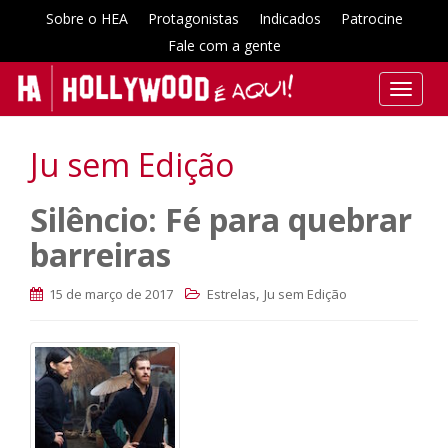
Sobre o HEA
Protagonistas
Indicados
Patrocine
Fale com a gente
T
o
g
Ju sem Edição
g
l
Silêncio: Fé para quebrar
e
n
barreiras
a
v
,
15 de março de 2017
Estrelas
Ju sem Edição
i
g
a
t
i
o
n