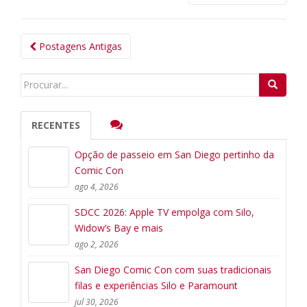
Navegação
Postagens Antigas
das
Postagens
Search
for:
RECENTES
Opção de passeio em San Diego pertinho da
Comic Con
ago 4, 2026
SDCC 2026: Apple TV empolga com Silo,
Widow’s Bay e mais
ago 2, 2026
San Diego Comic Con com suas tradicionais
filas e experiências Silo e Paramount
jul 30, 2026