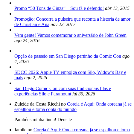
Promo “50 Tons de Cinza” – Sou fã e defendo!
abr 13, 2015
Promoção: Concorra a pulseira que reconta a historia de amor
de Christian e Ana
nov 22, 2017
Vem gente! Vamos comemorar o aniversário de John Green
ago 24, 2016
Opção de passeio em San Diego pertinho da Comic Con
ago
4, 2026
SDCC 2026: Apple TV empolga com Silo, Widow’s Bay e
mais
ago 2, 2026
San Diego Comic Con com suas tradicionais filas e
experiências Silo e Paramount
jul 30, 2026
Zuleide da Costa Riechi no
Coreia é Aqui: Onda coreana já se
espalhou e toma conta do mundo
Parabéns minha linda! Deus te
Jamile no
Coreia é Aqui: Onda coreana já se espalhou e toma