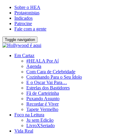
Sobre o HEA
Protagonistas
Indicados
Patrocine
Fale com a gente
Toggle navigation
Em Cartaz
#HEALA Por Aí
Agenda
Com Cara de Celebridade
Cozinhando Para o Seu Ídolo
E o Oscar Vai Para…
Estrelas dos Bastidores
Fã de Carteirinha
Puxando Assunto
Recordar é Viver
Tapete Vermelho
Foco na Leitura
Ju sem Edição
LivroXSeriado
Vida Real