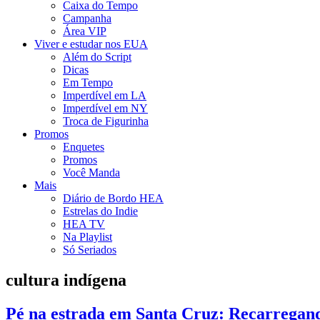
Caixa do Tempo
Campanha
Área VIP
Viver e estudar nos EUA
Além do Script
Dicas
Em Tempo
Imperdível em LA
Imperdível em NY
Troca de Figurinha
Promos
Enquetes
Promos
Você Manda
Mais
Diário de Bordo HEA
Estrelas do Indie
HEA TV
Na Playlist
Só Seriados
cultura indígena
Pé na estrada em Santa Cruz: Recarregand