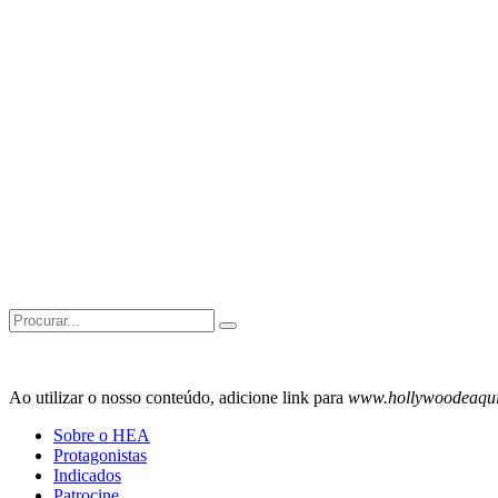
Search
for:
Ao utilizar o nosso conteúdo, adicione link para
www.hollywoodeaqu
Sobre o HEA
Protagonistas
Indicados
Patrocine