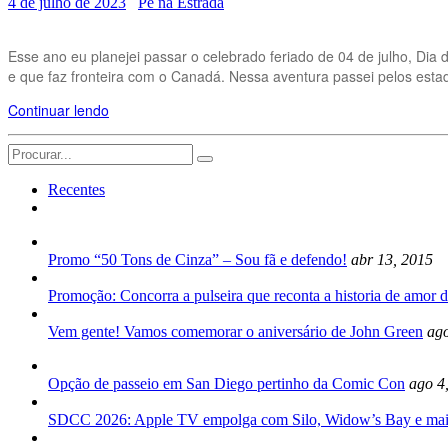
4 de julho de 2023
Pé na Estrada
Esse ano eu planejei passar o celebrado feriado de 04 de julho, Dia
e que faz fronteira com o Canadá. Nessa aventura passei pelos est
Continuar lendo
Search
for:
Recentes
Promo “50 Tons de Cinza” – Sou fã e defendo!
abr 13, 2015
Promoção: Concorra a pulseira que reconta a historia de amor d
Vem gente! Vamos comemorar o aniversário de John Green
ago
Opção de passeio em San Diego pertinho da Comic Con
ago 4
SDCC 2026: Apple TV empolga com Silo, Widow’s Bay e mai