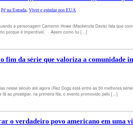
,
Pé na Estrada
,
Viver e estudar nos EUA
z, quando a personagem Cameron Howe (Mackenzie Davis) fala que compr
conto porque é imperdível. Assim como fui […]
 o fim da série que valoriza a comunidade i
das nesse século até agora (Rez Dogs está entre as 50 melhores série
ã ao prestigiar, na primeira fila, o evento promovido pelo […]
brar o verdadeiro povo americano em uma v