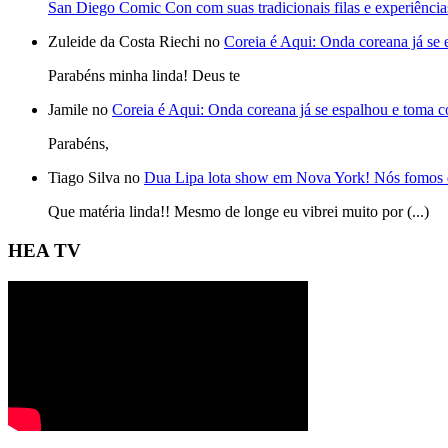
San Diego Comic Con com suas tradicionais filas e experiência
Zuleide da Costa Riechi no
Coreia é Aqui: Onda coreana já se
Parabéns minha linda! Deus te
Jamile no
Coreia é Aqui: Onda coreana já se espalhou e toma 
Parabéns,
Tiago Silva no
Dua Lipa lota show em Nova York! Nós fomos 
Que matéria linda!! Mesmo de longe eu vibrei muito por (...)
HEA TV