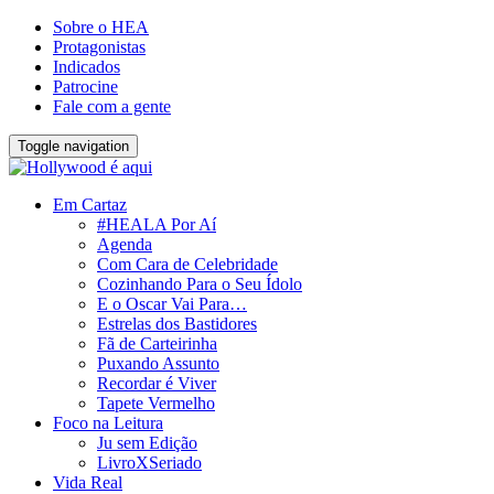
Sobre o HEA
Protagonistas
Indicados
Patrocine
Fale com a gente
Toggle navigation
Em Cartaz
#HEALA Por Aí
Agenda
Com Cara de Celebridade
Cozinhando Para o Seu Ídolo
E o Oscar Vai Para…
Estrelas dos Bastidores
Fã de Carteirinha
Puxando Assunto
Recordar é Viver
Tapete Vermelho
Foco na Leitura
Ju sem Edição
LivroXSeriado
Vida Real