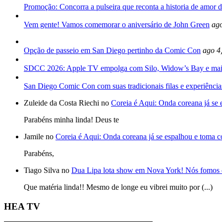
Promoção: Concorra a pulseira que reconta a historia de amor d
Vem gente! Vamos comemorar o aniversário de John Green
ago
Opção de passeio em San Diego pertinho da Comic Con
ago 4
SDCC 2026: Apple TV empolga com Silo, Widow’s Bay e mai
San Diego Comic Con com suas tradicionais filas e experiência
Zuleide da Costa Riechi no
Coreia é Aqui: Onda coreana já se
Parabéns minha linda! Deus te
Jamile no
Coreia é Aqui: Onda coreana já se espalhou e toma 
Parabéns,
Tiago Silva no
Dua Lipa lota show em Nova York! Nós fomos 
Que matéria linda!! Mesmo de longe eu vibrei muito por (...)
HEA TV