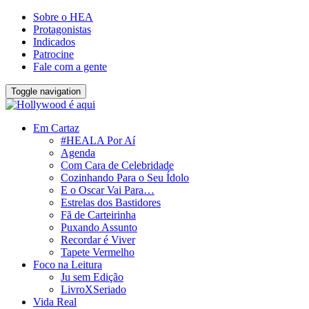
Sobre o HEA
Protagonistas
Indicados
Patrocine
Fale com a gente
Toggle navigation
Em Cartaz
#HEALA Por Aí
Agenda
Com Cara de Celebridade
Cozinhando Para o Seu Ídolo
E o Oscar Vai Para…
Estrelas dos Bastidores
Fã de Carteirinha
Puxando Assunto
Recordar é Viver
Tapete Vermelho
Foco na Leitura
Ju sem Edição
LivroXSeriado
Vida Real