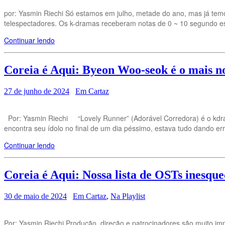
por: Yasmin Riechi Só estamos em julho, metade do ano, mas já tem
telespectadores. Os k-dramas receberam notas de 0 ~ 10 segundo esp
Continuar lendo
Coreia é Aqui: Byeon Woo-seok é o mais n
27 de junho de 2024
Em Cartaz
Por: Yasmin Riechi “Lovely Runner” (Adorável Corredora) é o kdr
encontra seu ídolo no final de um dia péssimo, estava tudo dando err
Continuar lendo
Coreia é Aqui: Nossa lista de OSTs inesque
30 de maio de 2024
Em Cartaz
,
Na Playlist
Por: Yasmin Riechi Produção, direção e patrocinadores são muito i