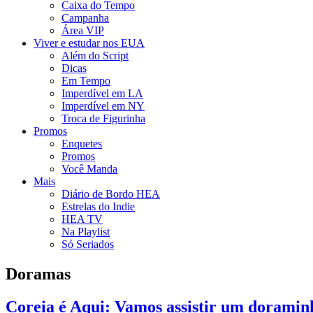
Caixa do Tempo
Campanha
Área VIP
Viver e estudar nos EUA
Além do Script
Dicas
Em Tempo
Imperdível em LA
Imperdível em NY
Troca de Figurinha
Promos
Enquetes
Promos
Você Manda
Mais
Diário de Bordo HEA
Estrelas do Indie
HEA TV
Na Playlist
Só Seriados
Doramas
Coreia é Aqui: Vamos assistir um doraminh