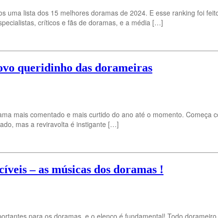
os uma lista dos 15 melhores doramas de 2024. E esse ranking foi fe
ecialistas, críticos e fãs de doramas, e a média […]
ovo queridinho das dorameiras
ama mais comentado e mais curtido do ano até o momento. Começa co
ado, mas a reviravolta é instigante […]
cíveis – as músicas dos doramas !
mportantes para os doramas, e o elenco é fundamental! Todo doramei