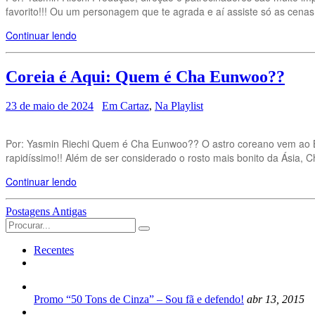
favorito!!! Ou um personagem que te agrada e aí assiste só as cena
Continuar lendo
Coreia é Aqui: Quem é Cha Eunwoo??
23 de maio de 2024
Em Cartaz
,
Na Playlist
Por: Yasmin Riechi Quem é Cha Eunwoo?? O astro coreano vem ao Br
rapidíssimo!! Além de ser considerado o rosto mais bonito da Ásia, 
Continuar lendo
Navegação
Postagens Antigas
Search
das
for:
Postagens
Recentes
Promo “50 Tons de Cinza” – Sou fã e defendo!
abr 13, 2015