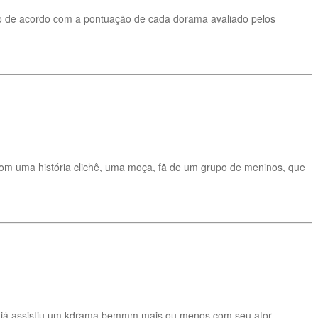
ito de acordo com a pontuação de cada dorama avaliado pelos
m uma história clichê, uma moça, fã de um grupo de meninos, que
ro já assistiu um kdrama bemmm mais ou menos com seu ator