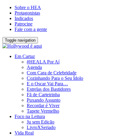
Sobre o HEA
Protagonistas
Indicados
Patrocine
Fale com a gente
Toggle navigation
Em Cartaz
#HEALA Por Aí
Agenda
Com Cara de Celebridade
Cozinhando Para o Seu Ídolo
E o Oscar Vai Para…
Estrelas dos Bastidores
Fã de Carteirinha
Puxando Assunto
Recordar é Viver
Tapete Vermelho
Foco na Leitura
Ju sem Edição
LivroXSeriado
Vida Real