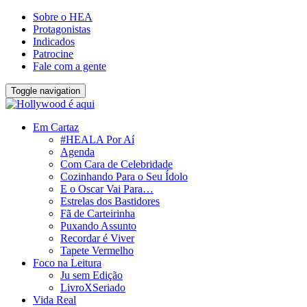
Sobre o HEA
Protagonistas
Indicados
Patrocine
Fale com a gente
Toggle navigation
Em Cartaz
#HEALA Por Aí
Agenda
Com Cara de Celebridade
Cozinhando Para o Seu Ídolo
E o Oscar Vai Para…
Estrelas dos Bastidores
Fã de Carteirinha
Puxando Assunto
Recordar é Viver
Tapete Vermelho
Foco na Leitura
Ju sem Edição
LivroXSeriado
Vida Real