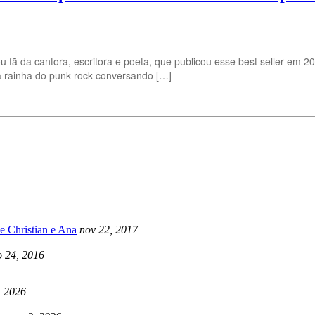
ou fã da cantora, escritora e poeta, que publicou esse best seller em 
a rainha do punk rock conversando […]
e Christian e Ana
nov 22, 2017
 24, 2016
, 2026