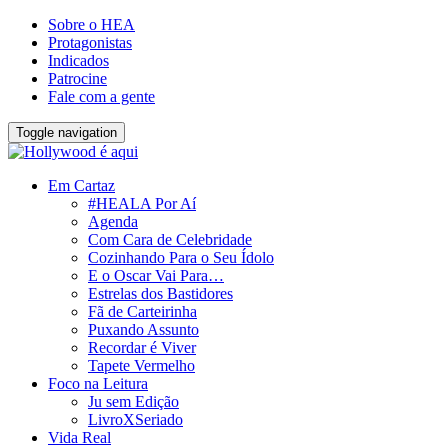
Sobre o HEA
Protagonistas
Indicados
Patrocine
Fale com a gente
Toggle navigation
Em Cartaz
#HEALA Por Aí
Agenda
Com Cara de Celebridade
Cozinhando Para o Seu Ídolo
E o Oscar Vai Para…
Estrelas dos Bastidores
Fã de Carteirinha
Puxando Assunto
Recordar é Viver
Tapete Vermelho
Foco na Leitura
Ju sem Edição
LivroXSeriado
Vida Real