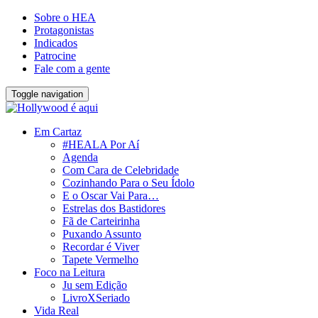
Sobre o HEA
Protagonistas
Indicados
Patrocine
Fale com a gente
Toggle navigation
Em Cartaz
#HEALA Por Aí
Agenda
Com Cara de Celebridade
Cozinhando Para o Seu Ídolo
E o Oscar Vai Para…
Estrelas dos Bastidores
Fã de Carteirinha
Puxando Assunto
Recordar é Viver
Tapete Vermelho
Foco na Leitura
Ju sem Edição
LivroXSeriado
Vida Real