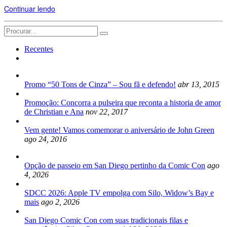
Continuar lendo
Search
for:
Recentes
Promo “50 Tons de Cinza” – Sou fã e defendo!
abr 13, 2015
Promoção: Concorra a pulseira que reconta a historia de amor
de Christian e Ana
nov 22, 2017
Vem gente! Vamos comemorar o aniversário de John Green
ago 24, 2016
Opção de passeio em San Diego pertinho da Comic Con
ago
4, 2026
SDCC 2026: Apple TV empolga com Silo, Widow’s Bay e
mais
ago 2, 2026
San Diego Comic Con com suas tradicionais filas e