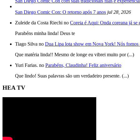
San Diego Comic Con com suas tradicionais filas e experiência
San Diego Comic Con: O retorno após 7 anos
jul 28, 2026
Zuleide da Costa Riechi no
Coreia é Aqui: Onda coreana já se
Parabéns minha linda! Deus te
Tiago Silva no
Dua Lipa lota show em Nova York! Nós fomos 
Que matéria linda!! Mesmo de longe eu vibrei muito por (...)
Yuri Farias. no
Parabéns, Claudinha! Feliz aniversário
Que lindo! Suas palavras são um verdadeiro presente. (...)
HEA TV