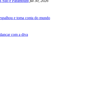
s Silo e Paramount
jul 30, 2026
 espalhou e toma conta do mundo
dançar com a diva