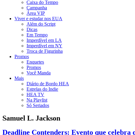
Caixa do Tempo
Campanha
Área VIP
Viver e estudar nos EUA
Além do Script
Dicas
Em Tempo
Imperdível em LA
Imperdível em NY
Troca de Figurinha
Promos
Enquetes
Promos
Você Manda
Mais
Diário de Bordo HEA
Estrelas do Indie
HEA TV
Na Playlist
Só Seriados
Samuel L. Jackson
Deadline Contenders: Evento que celebra 