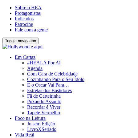
Sobre o HEA
Protagonistas
Indicados
Patrocine
Fale com a gente
Toggle navigation
Em Cartaz
#HEALA Por Aí
Agenda
Com Cara de Celebridade
Cozinhando Para o Seu Ídolo
E o Oscar Vai Para…
Estrelas dos Bastidores
Fã de Carteirinha
Puxando Assunto
Recordar é Viver
Tapete Vermelho
Foco na Leitura
Ju sem Edição
LivroXSeriado
Vida Real