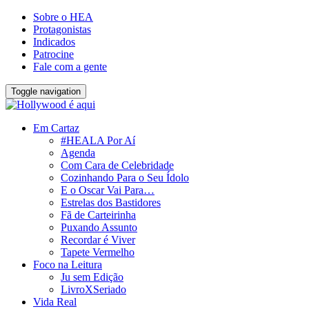
Sobre o HEA
Protagonistas
Indicados
Patrocine
Fale com a gente
Toggle navigation
Em Cartaz
#HEALA Por Aí
Agenda
Com Cara de Celebridade
Cozinhando Para o Seu Ídolo
E o Oscar Vai Para…
Estrelas dos Bastidores
Fã de Carteirinha
Puxando Assunto
Recordar é Viver
Tapete Vermelho
Foco na Leitura
Ju sem Edição
LivroXSeriado
Vida Real