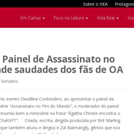
Sobre o HEA
Protagoni
Em Cartaz
Foco na Leitura
Vida Real
Viv
 Painel de Assassinato no
de saudades dos fãs de OA
 Seriados
No evento Deadline Contenders, ao apresentar o painel da
série “Assassinato no Fim do Mundo”, o moderador do painel
resumiu bem a minissérie na frase “Ágatha Christie encontra o
ChatGPT”. Criada, escrita, dirigida produzida por Brit Marling
(que também atuou e dirigiu) e Zal Batmanglij, gênios que nos