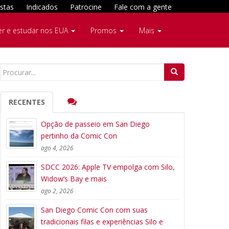
stas
Indicados
Patrocine
Fale com a gente
er e estudar nos EUA
Promos
Mais
Search
for:
RECENTES
Opção de passeio em San Diego
pertinho da Comic Con
ago 4, 2026
SDCC 2026: Apple TV empolga com Silo,
Widow’s Bay e mais
ago 2, 2026
San Diego Comic Con com suas
tradicionais filas e experiências Silo e