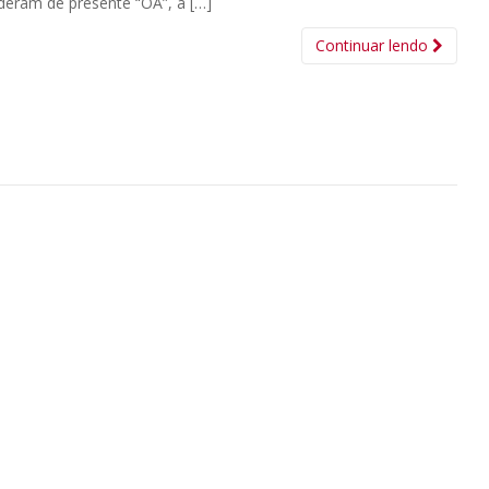
deram de presente “OA”, a […]
Continuar lendo