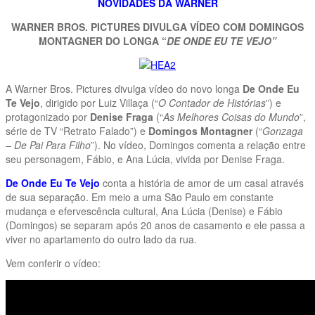
NOVIDADES DA WARNER
WARNER BROS. PICTURES DIVULGA VÍDEO COM DOMINGOS
MONTAGNER DO LONGA “
DE ONDE EU TE VEJO”
A Warner Bros. Pictures divulga vídeo do novo longa
De Onde Eu
Te Vejo
, dirigido por Luiz Villaça (“
O Contador de Histórias
”) e
protagonizado por
Denise Fraga
(“
As Melhores Coisas do Mundo
”,
série de TV “Retrato Falado”) e
Domingos Montagner
(“
Gonzaga
– De Pai Para Filho
”). No vídeo, Domingos comenta a relação entre
seu personagem, Fábio, e Ana Lúcia, vivida por Denise Fraga.
De Onde Eu Te Vejo
conta a história de amor de um casal através
de sua separação. Em meio a uma São Paulo em constante
mudança e efervescência cultural, Ana Lúcia (Denise) e Fábio
(Domingos) se separam após 20 anos de casamento e ele passa a
viver no apartamento do outro lado da rua.
Vem conferir o vídeo: