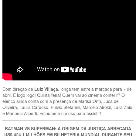
Com direção de
Luiz Villaça
, longa tem estreia marcada para 7 de
abril. É logo logo! Quinta-feira! Quem vai ao cinema conferir? O
elenco ainda conta com a presença de Marisa Orth, Juca de
Oliveira, Laura Cardoso, Fúlvio Stefanini, Marcelo Airoldi, Laila Zaid
e Manoela Aliperti. Estou bem curioso para assistir!
BATMAN VS SUPERMAN: A ORIGEM DA JUSTIÇA ARRECADA
US$ 424.1 MILHÕES EM BILHETERIA MUNDIAL DURANTE SEU