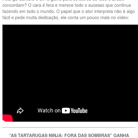
concordam? O cara é fera e merece todo o sucesso que continua
fazendo em todo o mundo. O papel que o ator interpreta não é algo
fácil e pede muita dedicação, ele conta um pouco mais no vídeo:
“AS TARTARUGAS NINJA: FORA DAS SOMBRAS” GANHA