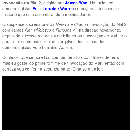
Invocação do Mal 2
, dirigido por
James Wan
. No trailer, os
demonologistas
Ed
e
Lorraine Warren
começam a desvendar o
mistério que está assombrando a menina Janet.
O suspense sobrenatural da
New Line Cinema
, Invocação do Mal 2,
com James Wan (“
Velozes e Furiosos 7
”) na direção novamente,
depois do sucesso recordista de bilheterias “Invocação do Mal”, traz
para a tela outro caso real dos arquivos dos renomados
demonologistas Ed e Lorraine Warren.
Confesso que sempre fico com um pé atrás com filmes de terror,
mas eu gostei do primeiro filme de “Invocação do Mal”, então com
certeza vou conferir a segunda parte! Olha só o trailer: