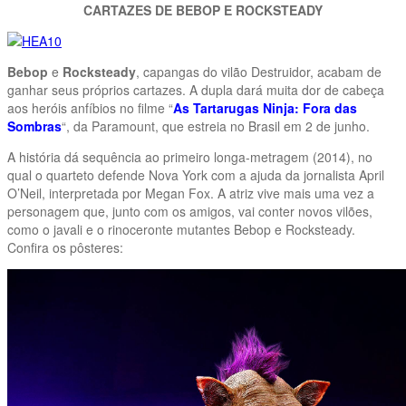
CARTAZES DE BEBOP E ROCKSTEADY
Bebop
e
Rocksteady
, capangas do vilão Destruidor, acabam de
ganhar seus próprios cartazes. A dupla dará muita dor de cabeça
aos heróis anfíbios no filme “
As Tartarugas Ninja: Fora das
Sombras
“, da Paramount, que estreia no Brasil em 2 de junho.
A história dá sequência ao primeiro longa-metragem (2014), no
qual o quarteto defende Nova York com a ajuda da jornalista April
O’Neil, interpretada por Megan Fox. A atriz vive mais uma vez a
personagem que, junto com os amigos, vai conter novos vilões,
como o javali e o rinoceronte mutantes Bebop e Rocksteady.
Confira os pôsteres: