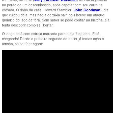
no porão de um desconhecido, após capotar com seu carro na
estrada. O dono da casa, Howard Stambler (
John Goodman
), diz
que cuidou dela, mas não a deixá-la sair, pois houve um ataque
químico do lado de fora. Sem saber se pode confiar na história, ela
tenta descobrir como se libertar.
O longa está com estreia marcada para o dia 7 de abril. Está
chegando! Desde o primeiro segundo do trailer já temos ação e
tensão, só conferir agora: