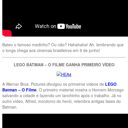
Bateu o famoso medinho? Ou não? Hahahaha! Ah, lembrando que
o longa chega aos cinemas brasileiros em 9 de junho!
LEGO BATMAN – O FILME GANHA PRIMEIRO VÍDEO
A Warner Bros. Pictures divulgou os primeiros vídeos de
LEGO
Batman – O Filme
. O primeiro material mostra o Homem-Morcego
salvando a cidade e fazendo um lanchinho após o trabalho. Já no
outro vídeo, Alfred, mordomo do herói, relembra antigas fases do
Batman.