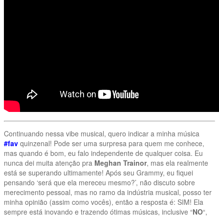
Continuando nessa vibe musical, quero indicar a minha música
#fav
quinzenal! Pode ser uma surpresa para quem me conhece,
mas quando é bom, eu falo independente de qualquer coisa. Eu
nunca dei muita atenção pra
Meghan Trainor
, mas ela realmente
está se superando ultimamente! Após seu Grammy, eu fiquei
pensando ‘será que ela mereceu mesmo?’, não discuto sobre
merecimento pessoal, mas no ramo da indústria musical, posso ter
minha opinião (assim como vocês), então a resposta é: SIM! Ela
sempre está inovando e trazendo ótimas músicas, inclusive “
NO
“,