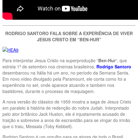
RODRIGO SANTORO FALA SOBRE A EXPERIÊNCIA DE VIVER
JESUS CRISTO EM “BEN-HUR”
Para interpretar Jesus Cristo na superprodução “
Ben-Hur
“, que
estreia 1º de setembro nos cinemas brasileiros,
Rodrigo Santoro
desembarcou na Itália há um ano, no período da Semana Santa.
Em novo vídeo divulgado pela Paramount, ele conta como foi a
experiência no set, onde aparece atuando e também nos
bastidores, durante o processo de maquiagem.
A nova versão do clássico de 1959 mostra a saga de Jesus Cristo
em paralelo à história de redenção do nobre Judah. Interpretado
pelo ator britânico Jack Huston, ele é injustamente acusado de
traição e sobrevive a anos de escravidão para se vingar do irmão
que o traiu, Messala (Toby Kebbell).
Rodrigo Santoro é um orgulho para os atores de todo o Brasil,