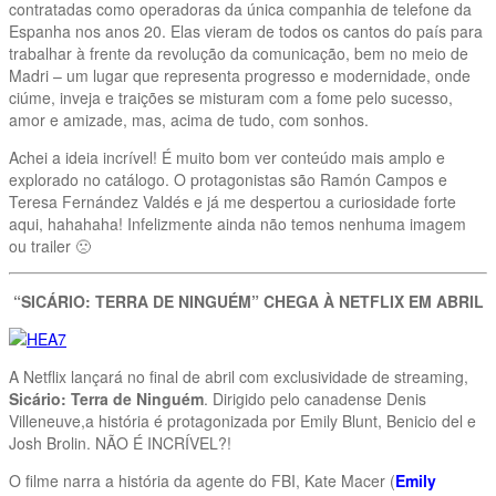
contratadas como operadoras da única companhia de telefone da
Espanha nos anos 20. Elas vieram de todos os cantos do país para
trabalhar à frente da revolução da comunicação, bem no meio de
Madri – um lugar que representa progresso e modernidade, onde
ciúme, inveja e traições se misturam com a fome pelo sucesso,
amor e amizade, mas, acima de tudo, com sonhos.
Achei a ideia incrível! É muito bom ver conteúdo mais amplo e
explorado no catálogo. O protagonistas são Ramón Campos e
Teresa Fernández Valdés e já me despertou a curiosidade forte
aqui, hahahaha! Infelizmente ainda não temos nenhuma imagem
ou trailer 🙁
“SICÁRIO: TERRA DE NINGUÉM” CHEGA À NETFLIX EM ABRIL
A Netflix lançará no final de abril com exclusividade de streaming,
Sicário: Terra de Ninguém
. Dirigido pelo canadense Denis
Villeneuve,a história é protagonizada por Emily Blunt, Benicio del e
Josh Brolin. NÃO É INCRÍVEL?!
O filme narra a história da agente do FBI, Kate Macer (
Emily