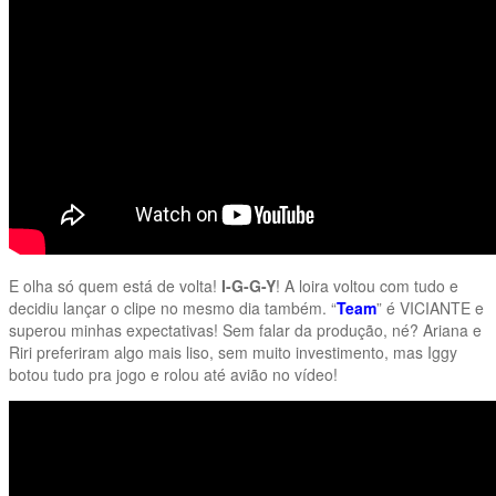
E olha só quem está de volta!
I-G-G-Y
! A loira voltou com tudo e
decidiu lançar o clipe no mesmo dia também. “
Team
” é VICIANTE e
superou minhas expectativas! Sem falar da produção, né? Ariana e
Riri preferiram algo mais liso, sem muito investimento, mas Iggy
botou tudo pra jogo e rolou até avião no vídeo!