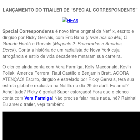
LANÇAMENTO DO TRAILER DE “SPECIAL CORRESPONDENTS”
Special Correspondents
é novo filme original da Netflix, escrito e
dirigido por Ricky Gervais, com Eric Bana (
Livrai-nos do Mal, O
Grande Herói
) e Gervais (
Muppets 2: Procurados e Amados,
Derek
). Conta a história de um radialista de Nova York cuja
arrogância e estilo de vida decadente minaram sua carreira.
O elenco ainda conta com Vera Farmiga, Kelly Macdonald, Kevin
Pollak, America Ferrera, Raúl Castillo e Benjamin Bratt. AGORA
ATENÇÃO! Escrito, dirigido e estrelado por Ricky Gervais, terá sua
estreia global e exclusiva na Netflix no dia 29 de abril. Eu amei?
Achei tudo? Ricky é genial! Super esforçado! Fora que o elenco
conta com
Vera Farmiga
! Não precisa falar mais nada, né? Rainha!
Eu amei o trailer, veja também: