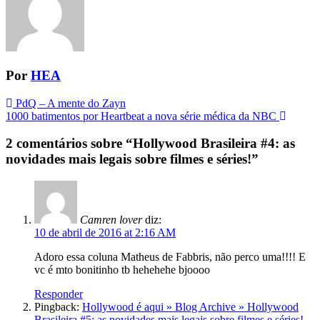
Por
HEA
Navegação
PdQ – A mente do Zayn
1000 batimentos por Heartbeat a nova série médica da NBC
da
Postagem
2 comentários sobre “
Hollywood Brasileira #4: as
novidades mais legais sobre filmes e séries!
”
Camren lover
diz:
10 de abril de 2016 at 2:16 AM
Adoro essa coluna Matheus de Fabbris, não perco uma!!!! E
vc é mto bonitinho tb hehehehe bjoooo
Responder
Pingback:
Hollywood é aqui » Blog Archive » Hollywood
Brasileira #5: as novidades mais legais sobre filmes e séries!