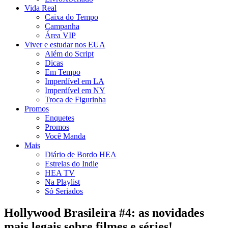
Vida Real
Caixa do Tempo
Campanha
Área VIP
Viver e estudar nos EUA
Além do Script
Dicas
Em Tempo
Imperdível em LA
Imperdível em NY
Troca de Figurinha
Promos
Enquetes
Promos
Você Manda
Mais
Diário de Bordo HEA
Estrelas do Indie
HEA TV
Na Playlist
Só Seriados
Hollywood Brasileira #4: as novidades
mais legais sobre filmes e séries!