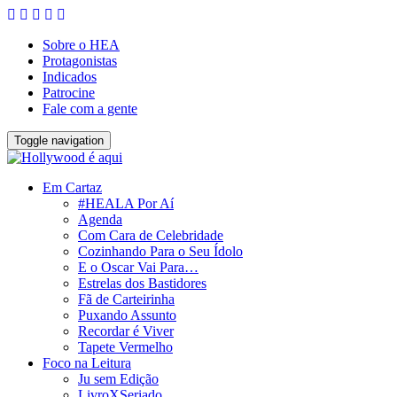
Sobre o HEA
Protagonistas
Indicados
Patrocine
Fale com a gente
Toggle navigation
Em Cartaz
#HEALA Por Aí
Agenda
Com Cara de Celebridade
Cozinhando Para o Seu Ídolo
E o Oscar Vai Para…
Estrelas dos Bastidores
Fã de Carteirinha
Puxando Assunto
Recordar é Viver
Tapete Vermelho
Foco na Leitura
Ju sem Edição
LivroXSeriado