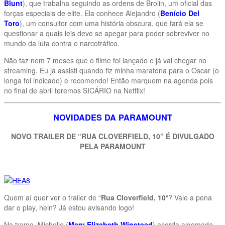
Blunt
), que trabalha seguindo as ordens de Brolin, um oficial das
forças especiais de elite. Ela conhece Alejandro (
Benício Del
Toro
), um consultor com uma história obscura, que fará ela se
questionar a quais leis deve se apegar para poder sobreviver no
mundo da luta contra o narcotráfico.
Não faz nem 7 meses que o filme foi lançado e já vai chegar no
streaming. Eu já assisti quando fiz minha maratona para o Oscar (o
longa foi indicado) e recomendo! Então marquem na agenda pois
no final de abril teremos SICÁRIO na Netflix!
NOVIDADES DA PARAMOUNT
NOVO TRAILER DE “RUA CLOVERFIELD, 10” É DIVULGADO
PELA PARAMOUNT
Quem aí quer ver o trailer de “
Rua Cloverfield, 10
“? Vale a pena
dar o play, hein? Já estou avisando logo!
Na trama, Michelle (
Mary Elizabeth Winstead
) acorda algemada