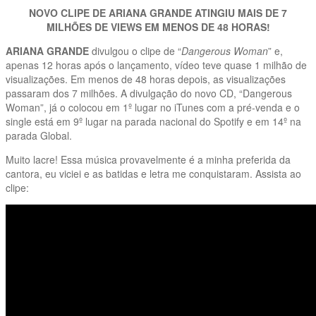
NOVO CLIPE DE ARIANA GRANDE ATINGIU MAIS DE 7
MILHÕES DE VIEWS EM MENOS DE 48 HORAS!
ARIANA GRANDE
divulgou o clipe de “
Dangerous Woman
” e,
apenas 12 horas após o lançamento, vídeo teve quase 1 milhão de
visualizações. Em menos de 48 horas depois, as visualizações
passaram dos 7 milhões. A divulgação do novo CD, “Dangerous
Woman”, já o colocou em 1º lugar no iTunes com a pré-venda e o
single está em 9º lugar na parada nacional do Spotify e em 14º na
parada Global.
Muito lacre! Essa música provavelmente é a minha preferida da
cantora, eu viciei e as batidas e letra me conquistaram. Assista ao
clipe: