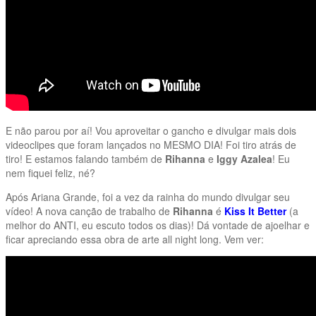
E não parou por aí! Vou aproveitar o gancho e divulgar mais dois
videoclipes que foram lançados no MESMO DIA! Foi tiro atrás de
tiro! E estamos falando também de
Rihanna
e
Iggy Azalea
! Eu
nem fiquei feliz, né?
Após Ariana Grande, foi a vez da rainha do mundo divulgar seu
vídeo! A nova canção de trabalho de
Rihanna
é
Kiss It Better
(a
melhor do ANTI, eu escuto todos os dias)! Dá vontade de ajoelhar e
ficar apreciando essa obra de arte all night long. Vem ver: