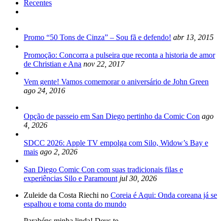
Recentes
Promo “50 Tons de Cinza” – Sou fã e defendo!
abr 13, 2015
Promoção: Concorra a pulseira que reconta a historia de amor
de Christian e Ana
nov 22, 2017
Vem gente! Vamos comemorar o aniversário de John Green
ago 24, 2016
Opção de passeio em San Diego pertinho da Comic Con
ago
4, 2026
SDCC 2026: Apple TV empolga com Silo, Widow’s Bay e
mais
ago 2, 2026
San Diego Comic Con com suas tradicionais filas e
experiências Silo e Paramount
jul 30, 2026
Zuleide da Costa Riechi no
Coreia é Aqui: Onda coreana já se
espalhou e toma conta do mundo
Parabéns minha linda! Deus te