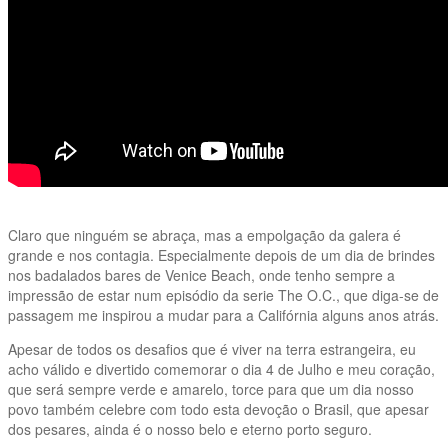
Claro que ninguém se abraça, mas a empolgação da galera é
grande e nos contagia. Especialmente depois de um dia de brindes
nos badalados bares de Venice Beach, onde tenho sempre a
impressão de estar num episódio da serie The O.C., que diga-se de
passagem me inspirou a mudar para a Califórnia alguns anos atrás.
Apesar de todos os desafios que é viver na terra estrangeira, eu
acho válido e divertido comemorar o dia 4 de Julho e meu coração,
que será sempre verde e amarelo, torce para que um dia nosso
povo também celebre com todo esta devoção o Brasil, que apesar
dos pesares, ainda é o nosso belo e eterno porto seguro.