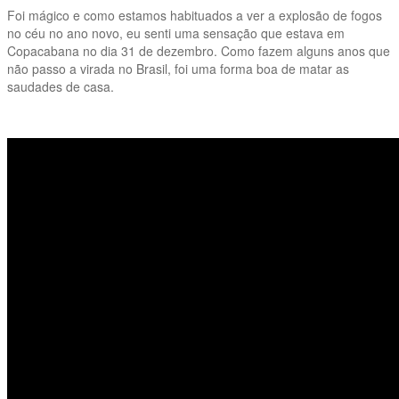
Foi mágico e como estamos habituados a ver a explosão de fogos
no céu no ano novo, eu senti uma sensação que estava em
Copacabana no dia 31 de dezembro. Como fazem alguns anos que
não passo a virada no Brasil, foi uma forma boa de matar as
saudades de casa.