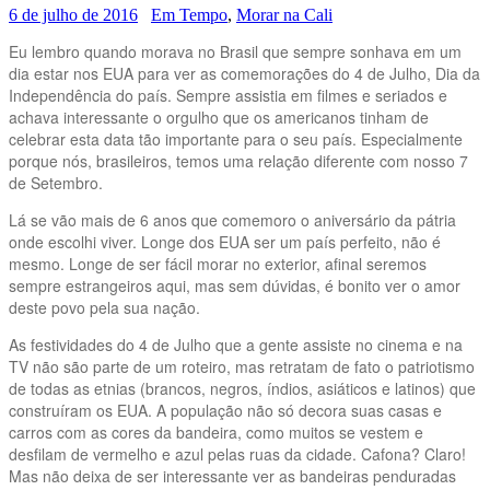
6 de julho de 2016
Em Tempo
,
Morar na Cali
Eu lembro quando morava no Brasil que sempre sonhava em um
dia estar nos EUA para ver as comemorações do 4 de Julho, Dia da
Independência do país. Sempre assistia em filmes e seriados e
achava interessante o orgulho que os americanos tinham de
celebrar esta data tão importante para o seu país. Especialmente
porque nós, brasileiros, temos uma relação diferente com nosso 7
de Setembro.
Lá se vão mais de 6 anos que comemoro o aniversário da pátria
onde escolhi viver. Longe dos EUA ser um país perfeito, não é
mesmo. Longe de ser fácil morar no exterior, afinal seremos
sempre estrangeiros aqui, mas sem dúvidas, é bonito ver o amor
deste povo pela sua nação.
As festividades do 4 de Julho que a gente assiste no cinema e na
TV não são parte de um roteiro, mas retratam de fato o patriotismo
de todas as etnias (brancos, negros, índios, asiáticos e latinos) que
construíram os EUA. A população não só decora suas casas e
carros com as cores da bandeira, como muitos se vestem e
desfilam de vermelho e azul pelas ruas da cidade. Cafona? Claro!
Mas não deixa de ser interessante ver as bandeiras penduradas