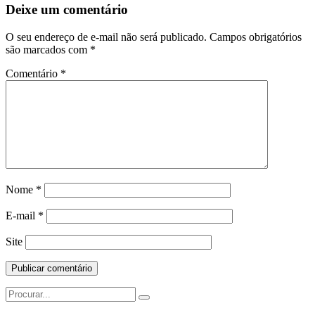
Postagem
Deixe um comentário
O seu endereço de e-mail não será publicado.
Campos obrigatórios
são marcados com
*
Comentário
*
Nome
*
E-mail
*
Site
Search
for: