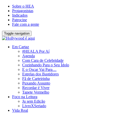
Sobre o HEA
Protagonistas
Indicados
Patrocine
Fale com a gente
Toggle navigation
Em Cartaz
#HEALA Por Aí
Agenda
Com Cara de Celebridade
Cozinhando Para o Seu Ídolo
E o Oscar Vai Para…
Estrelas dos Bastidores
Fã de Carteirinha
Puxando Assunto
Recordar é Viver
Tapete Vermelho
Foco na Leitura
Ju sem Edição
LivroXSeriado
Vida Real