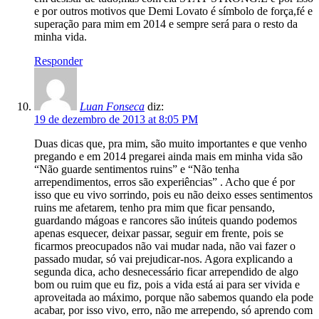
e por outros motivos que Demi Lovato é símbolo de força,fé e
superação para mim em 2014 e sempre será para o resto da
minha vida.
Responder
Luan Fonseca
diz:
19 de dezembro de 2013 at 8:05 PM
Duas dicas que, pra mim, são muito importantes e que venho
pregando e em 2014 pregarei ainda mais em minha vida são
“Não guarde sentimentos ruins” e “Não tenha
arrependimentos, erros são experiências” . Acho que é por
isso que eu vivo sorrindo, pois eu não deixo esses sentimentos
ruins me afetarem, tenho pra mim que ficar pensando,
guardando mágoas e rancores são inúteis quando podemos
apenas esquecer, deixar passar, seguir em frente, pois se
ficarmos preocupados não vai mudar nada, não vai fazer o
passado mudar, só vai prejudicar-nos. Agora explicando a
segunda dica, acho desnecessário ficar arrependido de algo
bom ou ruim que eu fiz, pois a vida está ai para ser vivida e
aproveitada ao máximo, porque não sabemos quando ela pode
acabar, por isso vivo, erro, não me arrependo, só aprendo com