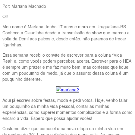
Por: Mariana Machado
Oi!
Meu nome é Mariana, tenho 17 anos e moro em Uruguaiana-RS.
Conheço a Claudinha desde a transmissão do show que marcou a
volta da Demi aos palcos e, desde então, não paramos de trocar
figurinhas.
Essa semana recebi o convite de escrever para a coluna “Vida
Real” e, como vocês podem perceber, aceitei. Escrever para o HEA
é sempre um prazer e me faz muito bem, mas confesso que fiquei
com um pouquinho de medo, já que o assunto dessa coluna é um
pouquinho diferente.
Aqui já escrevi sobre festas, moda e pedi votos. Hoje, venho falar
um pouquinho da minha vida pessoal, contar as minhas
experiências, como superei momentos complicados e a forma como
encaro a vida. Espero que possa ajudar vocês!
Costumo dizer que comecei uma nova etapa da minha vida em
dezembro de 2011, com o divórcio dos meus pais. Ao mesmo