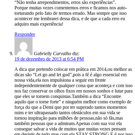
“Não tenha arrependimentos, erros são experiências”.
Porque muitas vezes comentemos erros e ficamos nos auto-
torturando pelo fato de termos errado. Mas sempre que isso
acontecer me lembrarei dessa dica, e de que a cada erro eu
adquiro mais experiência!
Responder
Gabrielly Carvalho
diz:
19 de dezembro de 2013 at 6:54 PM
A dica que pretendo colocar em prática em 2014,ou melhor as
dicas são “Let go and let god”,pois a fé é algo essencial em
nossa vida,ela nos impulsiona a seguir em frente
independentemente de qualquer coisa que aconteça e com isso
nos faz conservar os olhos fixos em nossos sonhos e lutar para
que eles se tornem conquistas.Também a dica “Encontre
aquilo que o torne forte” e ninguém melhor como exemplo de
força do que a Demi que por ter superado tantos momentos
ruins e ter ultrapassado tantos obstáculos em sua vida se
tornou inspiração para milhões de pessoas,não só fãs,mas
também pessoas que a admiram.Apenas com sua voz ela
consegue salvar a vida de muitos que muitas vezes pensam
em desistir de tudo,mas com ela STAY STRONG.E é por isso