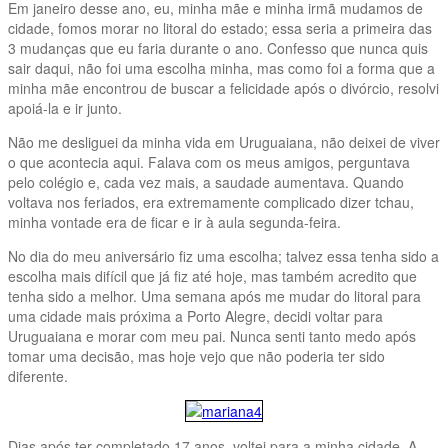
Em janeiro desse ano, eu, minha mãe e minha irmã mudamos de
cidade, fomos morar no litoral do estado; essa seria a primeira das
3 mudanças que eu faria durante o ano. Confesso que nunca quis
sair daqui, não foi uma escolha minha, mas como foi a forma que a
minha mãe encontrou de buscar a felicidade após o divórcio, resolvi
apoiá-la e ir junto.
Não me desliguei da minha vida em Uruguaiana, não deixei de viver
o que acontecia aqui. Falava com os meus amigos, perguntava
pelo colégio e, cada vez mais, a saudade aumentava. Quando
voltava nos feriados, era extremamente complicado dizer tchau,
minha vontade era de ficar e ir à aula segunda-feira.
No dia do meu aniversário fiz uma escolha; talvez essa tenha sido a
escolha mais difícil que já fiz até hoje, mas também acredito que
tenha sido a melhor. Uma semana após me mudar do litoral para
uma cidade mais próxima a Porto Alegre, decidi voltar para
Uruguaiana e morar com meu pai. Nunca senti tanto medo após
tomar uma decisão, mas hoje vejo que não poderia ter sido
diferente.
Dias após ter completado 17 anos, voltei para a minha cidade. A