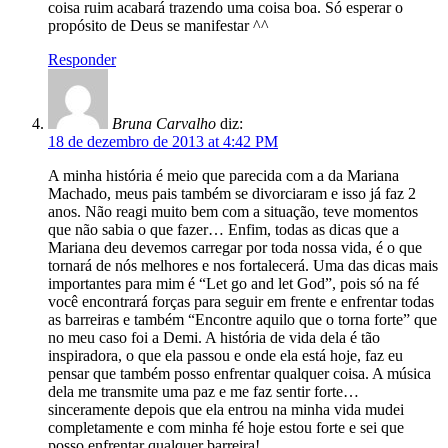
coisa ruim acabará trazendo uma coisa boa. Só esperar o
propósito de Deus se manifestar ^^
Responder
Bruna Carvalho
diz:
18 de dezembro de 2013 at 4:42 PM
A minha história é meio que parecida com a da Mariana
Machado, meus pais também se divorciaram e isso já faz 2
anos. Não reagi muito bem com a situação, teve momentos
que não sabia o que fazer… Enfim, todas as dicas que a
Mariana deu devemos carregar por toda nossa vida, é o que
tornará de nós melhores e nos fortalecerá. Uma das dicas mais
importantes para mim é “Let go and let God”, pois só na fé
você encontrará forças para seguir em frente e enfrentar todas
as barreiras e também “Encontre aquilo que o torna forte” que
no meu caso foi a Demi. A história de vida dela é tão
inspiradora, o que ela passou e onde ela está hoje, faz eu
pensar que também posso enfrentar qualquer coisa. A música
dela me transmite uma paz e me faz sentir forte…
sinceramente depois que ela entrou na minha vida mudei
completamente e com minha fé hoje estou forte e sei que
posso enfrentar qualquer barreira!