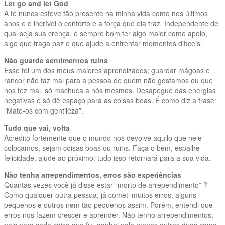
Let go and let God
A fé nunca esteve tão presente na minha vida como nos últimos
anos e é incrível o conforto e a força que ela traz. Independente de
qual seja sua crença, é sempre bom ter algo maior como apoio,
algo que traga paz e que ajude a enfrentar momentos difíceis.
Não guarde sentimentos ruins
Esse foi um dos meus maiores aprendizados; guardar mágoas e
rancor não faz mal para a pessoa de quem não gostamos ou que
nos fez mal, só machuca a nós mesmos. Desapegue das energias
negativas e só dê espaço para as coisas boas. É como diz a frase:
“Mate-os com gentileza”.
Tudo que vai, volta
Acredito fortemente que o mundo nos devolve aquilo que nele
colocamos, sejam coisas boas ou ruins. Faça o bem, espalhe
felicidade, ajude ao próximo; tudo isso retornará para a sua vida.
Não tenha arrependimentos, erros são experiências
Quantas vezes você já disse estar “morto de arrependimento” ?
Como qualquer outra pessoa, já cometi muitos erros, alguns
pequenos e outros nem tão pequenos assim. Porém, entendi que
erros nos fazem crescer e aprender. Não tenho arrependimentos,
pois para cada coisa que fiz, ganhei pelo menos outras duas como