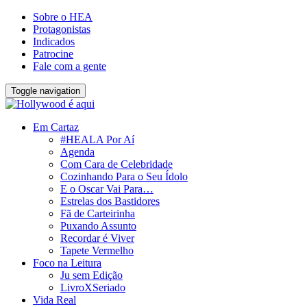
Sobre o HEA
Protagonistas
Indicados
Patrocine
Fale com a gente
Toggle navigation
Em Cartaz
#HEALA Por Aí
Agenda
Com Cara de Celebridade
Cozinhando Para o Seu Ídolo
E o Oscar Vai Para…
Estrelas dos Bastidores
Fã de Carteirinha
Puxando Assunto
Recordar é Viver
Tapete Vermelho
Foco na Leitura
Ju sem Edição
LivroXSeriado
Vida Real