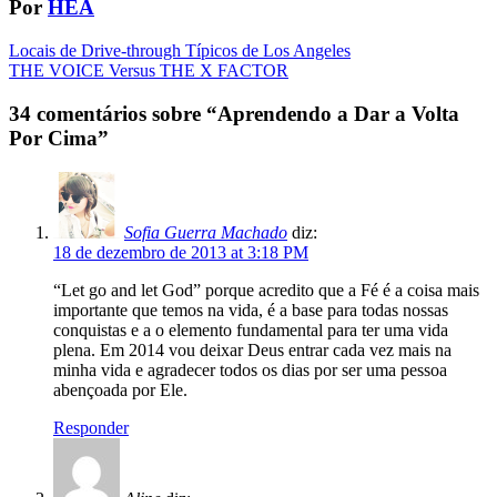
Por
HEA
Navegação
Locais de Drive-through Típicos de Los Angeles
THE VOICE Versus THE X FACTOR
da
Postagem
34 comentários sobre “
Aprendendo a Dar a Volta
Por Cima
”
Sofia Guerra Machado
diz:
18 de dezembro de 2013 at 3:18 PM
“Let go and let God” porque acredito que a Fé é a coisa mais
importante que temos na vida, é a base para todas nossas
conquistas e a o elemento fundamental para ter uma vida
plena. Em 2014 vou deixar Deus entrar cada vez mais na
minha vida e agradecer todos os dias por ser uma pessoa
abençoada por Ele.
Responder