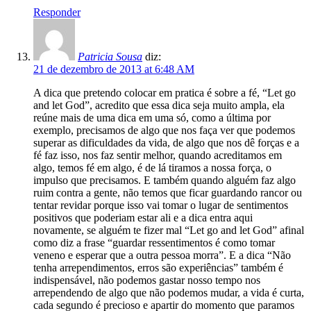
Responder
Patricia Sousa
diz:
21 de dezembro de 2013 at 6:48 AM
A dica que pretendo colocar em pratica é sobre a fé, “Let go
and let God”, acredito que essa dica seja muito ampla, ela
reúne mais de uma dica em uma só, como a última por
exemplo, precisamos de algo que nos faça ver que podemos
superar as dificuldades da vida, de algo que nos dê forças e a
fé faz isso, nos faz sentir melhor, quando acreditamos em
algo, temos fé em algo, é de lá tiramos a nossa força, o
impulso que precisamos. E também quando alguém faz algo
ruim contra a gente, não temos que ficar guardando rancor ou
tentar revidar porque isso vai tomar o lugar de sentimentos
positivos que poderiam estar ali e a dica entra aqui
novamente, se alguém te fizer mal “Let go and let God” afinal
como diz a frase “guardar ressentimentos é como tomar
veneno e esperar que a outra pessoa morra”. E a dica “Não
tenha arrependimentos, erros são experiências” também é
indispensável, não podemos gastar nosso tempo nos
arrependendo de algo que não podemos mudar, a vida é curta,
cada segundo é precioso e apartir do momento que paramos