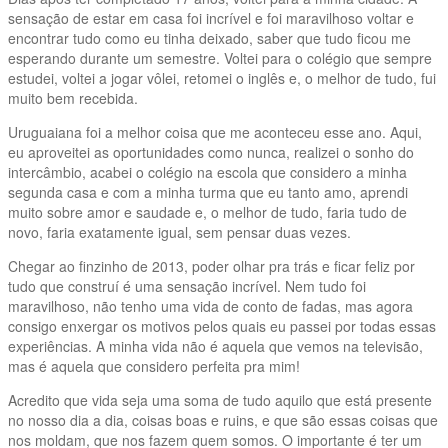
sensação de estar em casa foi incrível e foi maravilhoso voltar e
encontrar tudo como eu tinha deixado, saber que tudo ficou me
esperando durante um semestre. Voltei para o colégio que sempre
estudei, voltei a jogar vôlei, retomei o inglês e, o melhor de tudo, fui
muito bem recebida.
Uruguaiana foi a melhor coisa que me aconteceu esse ano. Aqui,
eu aproveitei as oportunidades como nunca, realizei o sonho do
intercâmbio, acabei o colégio na escola que considero a minha
segunda casa e com a minha turma que eu tanto amo, aprendi
muito sobre amor e saudade e, o melhor de tudo, faria tudo de
novo, faria exatamente igual, sem pensar duas vezes.
Chegar ao finzinho de 2013, poder olhar pra trás e ficar feliz por
tudo que construí é uma sensação incrível. Nem tudo foi
maravilhoso, não tenho uma vida de conto de fadas, mas agora
consigo enxergar os motivos pelos quais eu passei por todas essas
experiências. A minha vida não é aquela que vemos na televisão,
mas é aquela que considero perfeita pra mim!
Acredito que vida seja uma soma de tudo aquilo que está presente
no nosso dia a dia, coisas boas e ruins, e que são essas coisas que
nos moldam, que nos fazem quem somos. O importante é ter um