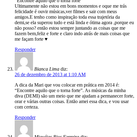
“Encontre aquilo que o torna forte”
Ultimamente não estou em bons momentos e oque me trás
felicidade é ouvir músicas,ver filmes e sair com meus
amigos.E tenho como inspiração toda essa trajetória da
demi,se ela superou tudo e está linda e ótima agora ,porque eu
não posso? então estou sempre juntando as coisas que me
fazem bem,feliz e forte e claro indo atrás de mais coisas que
me façam forte ♥
Responder
Bianca Lima
diz:
26 de dezembro de 2013 at 1:10 AM
A dica da Mari que vou colocar em prática em 2014 é:
“Encontre aquilo que o torna forte”. As músicas da minha
diva (DEMI) são um meio que me ajudam a permanecer forte,
orar e várias outras coisas. Então amei essa dica, e vou usar
com certeza.
Responder
Miquéias Rios Ferreira
diz: