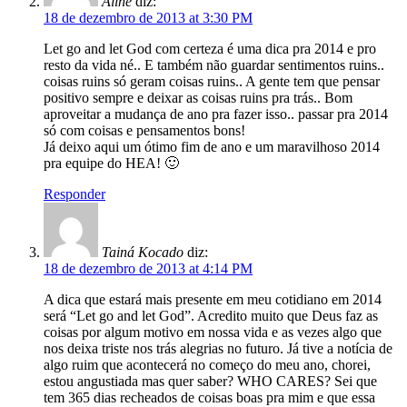
Aline
diz:
18 de dezembro de 2013 at 3:30 PM
Let go and let God com certeza é uma dica pra 2014 e pro
resto da vida né.. E também não guardar sentimentos ruins..
coisas ruins só geram coisas ruins.. A gente tem que pensar
positivo sempre e deixar as coisas ruins pra trás.. Bom
aproveitar a mudança de ano pra fazer isso.. passar pra 2014
só com coisas e pensamentos bons!
Já deixo aqui um ótimo fim de ano e um maravilhoso 2014
pra equipe do HEA! 🙂
Responder
Tainá Kocado
diz:
18 de dezembro de 2013 at 4:14 PM
A dica que estará mais presente em meu cotidiano em 2014
será “Let go and let God”. Acredito muito que Deus faz as
coisas por algum motivo em nossa vida e as vezes algo que
nos deixa triste nos trás alegrias no futuro. Já tive a notícia de
algo ruim que acontecerá no começo do meu ano, chorei,
estou angustiada mas quer saber? WHO CARES? Sei que
tem 365 dias recheados de coisas boas pra mim e que essa