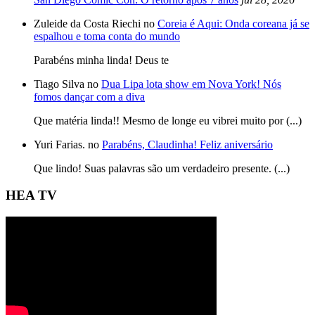
Zuleide da Costa Riechi no
Coreia é Aqui: Onda coreana já se
espalhou e toma conta do mundo
Parabéns minha linda! Deus te
Tiago Silva no
Dua Lipa lota show em Nova York! Nós
fomos dançar com a diva
Que matéria linda!! Mesmo de longe eu vibrei muito por (...)
Yuri Farias. no
Parabéns, Claudinha! Feliz aniversário
Que lindo! Suas palavras são um verdadeiro presente. (...)
HEA TV