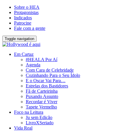
Sobre o HEA
Protagonistas
Indicados
Patrocine
Fale com a gente
Toggle navigation
Em Cartaz
#HEALA Por Aí
Agenda
Com Cara de Celebridade
Cozinhando Para o Seu Ídolo
E o Oscar Vai Para…
Estrelas dos Bastidores
Fã de Carteirinha
Puxando Assunto
Recordar é Viver
Tapete Vermelho
Foco na Leitura
Ju sem Edição
LivroXSeriado
Vida Real