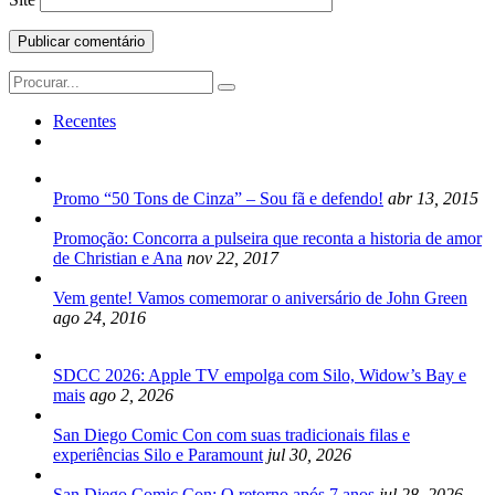
Search
for:
Recentes
Promo “50 Tons de Cinza” – Sou fã e defendo!
abr 13, 2015
Promoção: Concorra a pulseira que reconta a historia de amor
de Christian e Ana
nov 22, 2017
Vem gente! Vamos comemorar o aniversário de John Green
ago 24, 2016
SDCC 2026: Apple TV empolga com Silo, Widow’s Bay e
mais
ago 2, 2026
San Diego Comic Con com suas tradicionais filas e
experiências Silo e Paramount
jul 30, 2026
San Diego Comic Con: O retorno após 7 anos
jul 28, 2026