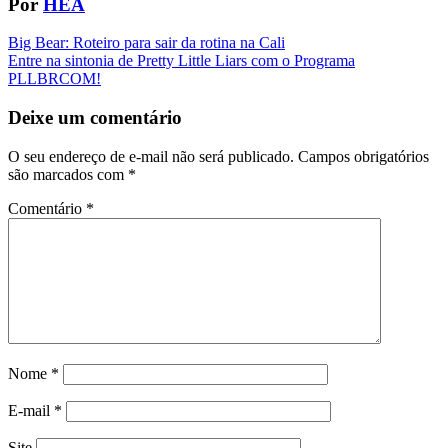
Por
HEA
Navegação
Big Bear: Roteiro para sair da rotina na Cali
Entre na sintonia de Pretty Little Liars com o Programa
da
PLLBRCOM!
Postagem
Deixe um comentário
O seu endereço de e-mail não será publicado.
Campos obrigatórios
são marcados com
*
Comentário
*
Nome
*
E-mail
*
Site