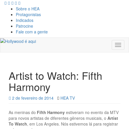
Sobre o HEA
Protagonistas
Indicados
Patrocine
Fale com a gente
Toggl
naviga
Artist to Watch: Fifth
Harmony
2 de fevereiro de 2014
HEA TV
As meninas do
Fifth Harmony
estiveram no evento da MTV
para novos artistas de diferentes gêneros musicais, o
Artist
To Watch
, em Los Angeles. Nós estivemos lá para registrar