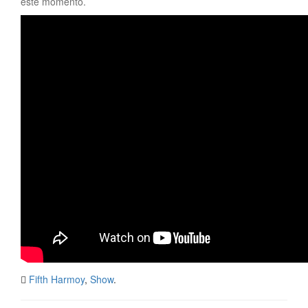
este momento.
Fifth Harmoy
,
Show
.