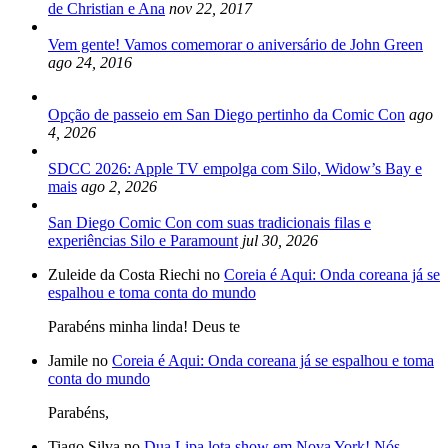
de Christian e Ana
nov 22, 2017
Vem gente! Vamos comemorar o aniversário de John Green
ago 24, 2016
Opção de passeio em San Diego pertinho da Comic Con
ago
4, 2026
SDCC 2026: Apple TV empolga com Silo, Widow’s Bay e
mais
ago 2, 2026
San Diego Comic Con com suas tradicionais filas e
experiências Silo e Paramount
jul 30, 2026
Zuleide da Costa Riechi no
Coreia é Aqui: Onda coreana já se
espalhou e toma conta do mundo
Parabéns minha linda! Deus te
Jamile no
Coreia é Aqui: Onda coreana já se espalhou e toma
conta do mundo
Parabéns,
Tiago Silva no
Dua Lipa lota show em Nova York! Nós