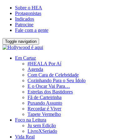
Sobre o HEA
Protagonistas
Indicados
Patrocine
Fale com a gente
Toggle navigation
Em Cartaz
#HEALA Por Aí
Agenda
Com Cara de Celebridade
Cozinhando Para o Seu Ídolo
E o Oscar Vai Para…
Estrelas dos Bastidores
Fã de Carteirinha
Puxando Assunto
Recordar é Viver
Tapete Vermelho
Foco na Leitura
Ju sem Edição
LivroXSeriado
Vida Real