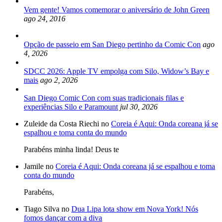
Vem gente! Vamos comemorar o aniversário de John Green
ago 24, 2016
Opção de passeio em San Diego pertinho da Comic Con
ago
4, 2026
SDCC 2026: Apple TV empolga com Silo, Widow’s Bay e
mais
ago 2, 2026
San Diego Comic Con com suas tradicionais filas e
experiências Silo e Paramount
jul 30, 2026
Zuleide da Costa Riechi no
Coreia é Aqui: Onda coreana já se
espalhou e toma conta do mundo
Parabéns minha linda! Deus te
Jamile no
Coreia é Aqui: Onda coreana já se espalhou e toma
conta do mundo
Parabéns,
Tiago Silva no
Dua Lipa lota show em Nova York! Nós
fomos dançar com a diva