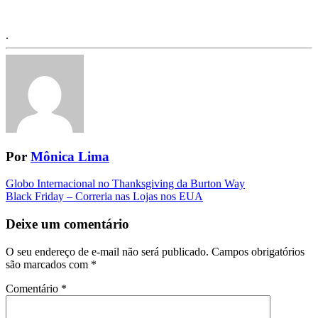
.
Por
Mônica Lima
Navegação
Globo Internacional no Thanksgiving da Burton Way
Black Friday – Correria nas Lojas nos EUA
da
Postagem
Deixe um comentário
O seu endereço de e-mail não será publicado.
Campos obrigatórios
são marcados com
*
Comentário
*