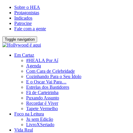
Sobre o HEA
Protagonistas
Indicados
Patrocine
Fale com a gente
Toggle navigation
Em Cartaz
#HEALA Por Aí
Agenda
Com Cara de Celebridade
Cozinhando Para o Seu Ídolo
E o Oscar Vai Para…
Estrelas dos Bastidores
Fã de Carteirinha
Puxando Assunto
Recordar é Viver
Tapete Vermelho
Foco na Leitura
Ju sem Edição
LivroXSeriado
Vida Real