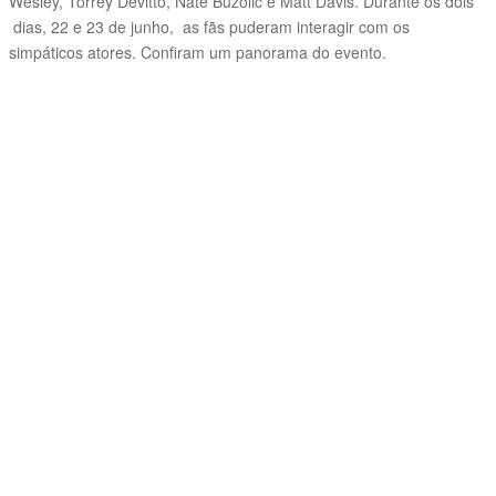
Wesley, Torrey Devitto, Nate Buzolic e Matt Davis. Durante os dois
dias, 22 e 23 de junho, as fãs puderam interagir com os
simpáticos atores. Confiram um panorama do evento.