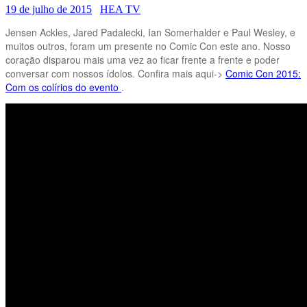
19 de julho de 2015
HEA TV
Jensen Ackles, Jared Padalecki, Ian Somerhalder e Paul Wesley, e
muitos outros, foram um presente no Comic Con este ano. Nosso
coração disparou mais uma vez ao ficar frente a frente e poder
conversar com nossos ídolos. Confira mais aqui->
Comic Con 2015:
Com os colírios do evento
.