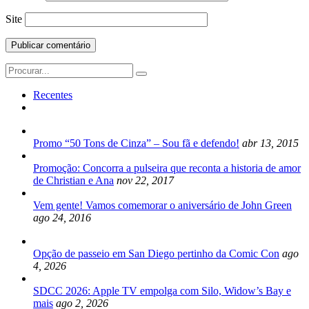
Site
Search
for:
Recentes
Promo “50 Tons de Cinza” – Sou fã e defendo!
abr 13, 2015
Promoção: Concorra a pulseira que reconta a historia de amor
de Christian e Ana
nov 22, 2017
Vem gente! Vamos comemorar o aniversário de John Green
ago 24, 2016
Opção de passeio em San Diego pertinho da Comic Con
ago
4, 2026
SDCC 2026: Apple TV empolga com Silo, Widow’s Bay e
mais
ago 2, 2026