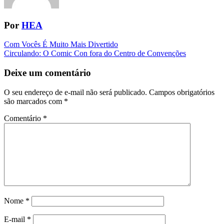
Por
HEA
Navegação
Com Vocês É Muito Mais Divertido
Circulando: O Comic Con fora do Centro de Convenções
da
Postagem
Deixe um comentário
O seu endereço de e-mail não será publicado.
Campos obrigatórios
são marcados com
*
Comentário
*
Nome
*
E-mail
*