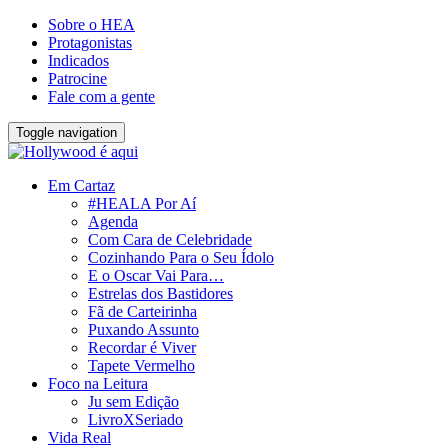
Sobre o HEA
Protagonistas
Indicados
Patrocine
Fale com a gente
Toggle navigation
Em Cartaz
#HEALA Por Aí
Agenda
Com Cara de Celebridade
Cozinhando Para o Seu Ídolo
E o Oscar Vai Para…
Estrelas dos Bastidores
Fã de Carteirinha
Puxando Assunto
Recordar é Viver
Tapete Vermelho
Foco na Leitura
Ju sem Edição
LivroXSeriado
Vida Real