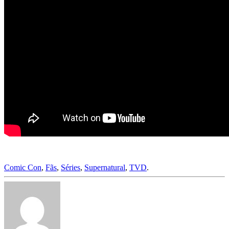
Comic Con
,
Fãs
,
Séries
,
Supernatural
,
TVD
.