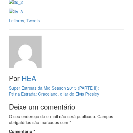
Leitores
,
Tweets
.
Por
HEA
Navegação
Super Estreias da Mid Season 2015 (PARTE II):
Pé na Estrada: Graceland, o lar de Elvis Presley
da
Deixe um comentário
Postagem
O seu endereço de e-mail não será publicado.
Campos
obrigatórios são marcados com
*
Comentário
*