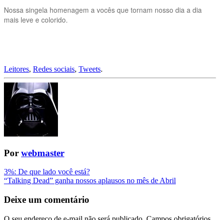
Nossa singela homenagem a vocês que tornam nosso dia a dia
mais leve e colorido.
Leitores
,
Redes sociais
,
Tweets
.
Por
webmaster
Navegação
3%: De que lado você está?
“Talking Dead” ganha nossos aplausos no mês de Abril
da
Postagem
Deixe um comentário
O seu endereço de e-mail não será publicado.
Campos obrigatórios