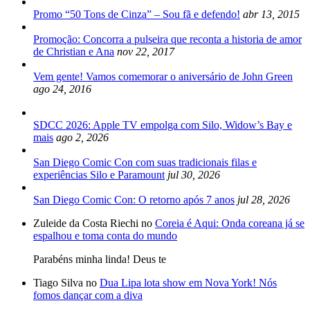
Promo “50 Tons de Cinza” – Sou fã e defendo!
abr 13, 2015
Promoção: Concorra a pulseira que reconta a historia de amor
de Christian e Ana
nov 22, 2017
Vem gente! Vamos comemorar o aniversário de John Green
ago 24, 2016
SDCC 2026: Apple TV empolga com Silo, Widow’s Bay e
mais
ago 2, 2026
San Diego Comic Con com suas tradicionais filas e
experiências Silo e Paramount
jul 30, 2026
San Diego Comic Con: O retorno após 7 anos
jul 28, 2026
Zuleide da Costa Riechi no
Coreia é Aqui: Onda coreana já se
espalhou e toma conta do mundo
Parabéns minha linda! Deus te
Tiago Silva no
Dua Lipa lota show em Nova York! Nós
fomos dançar com a diva