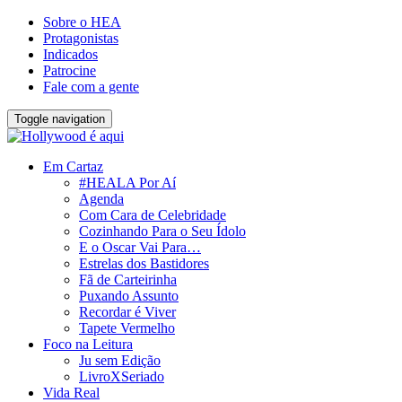
Sobre o HEA
Protagonistas
Indicados
Patrocine
Fale com a gente
Toggle navigation
Em Cartaz
#HEALA Por Aí
Agenda
Com Cara de Celebridade
Cozinhando Para o Seu Ídolo
E o Oscar Vai Para…
Estrelas dos Bastidores
Fã de Carteirinha
Puxando Assunto
Recordar é Viver
Tapete Vermelho
Foco na Leitura
Ju sem Edição
LivroXSeriado
Vida Real