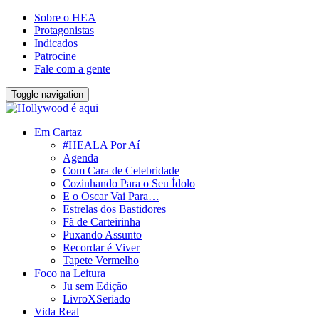
Sobre o HEA
Protagonistas
Indicados
Patrocine
Fale com a gente
Toggle navigation
Em Cartaz
#HEALA Por Aí
Agenda
Com Cara de Celebridade
Cozinhando Para o Seu Ídolo
E o Oscar Vai Para…
Estrelas dos Bastidores
Fã de Carteirinha
Puxando Assunto
Recordar é Viver
Tapete Vermelho
Foco na Leitura
Ju sem Edição
LivroXSeriado
Vida Real