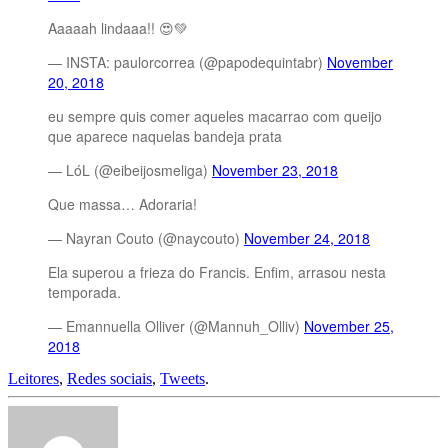
Aaaaah lindaaa!! 😍💚
— INSTA: paulorcorrea (@papodequintabr)
November
20, 2018
eu sempre quis comer aqueles macarrao com queijo
que aparece naquelas bandeja prata
— LóL (@eibeijosmeliga)
November 23, 2018
Que massa… Adoraria!
— Nayran Couto (@naycouto)
November 24, 2018
Ela superou a frieza do Francis. Enfim, arrasou nesta
temporada.
— Emannuella Olliver (@Mannuh_Olliv)
November 25,
2018
Leitores
,
Redes sociais
,
Tweets
.