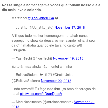
Nossa singela homenagem a vocês que tornam nosso dia a
dia mais leve e colorido.
Maratonei
@TheSinnerUSA
❤️
— Ju Brito (@Ju_Brito_Bio)
November 17, 2018
Aiiiii que tudo melhor homenagem hahahah nunca
esqueço no show da deusa vc me falando “olha lá seu
gato” hahahaha quando ele tava no canto 🤣!!
Obrigada
— Yas Riechi (@yasriechi)
November 19, 2018
Eu tb 🙋 mas ainda não montei a minha
— BelieveStelena 🐦1⃣ 7⃣ ‏#DireitaUnida
(@BelieveStelena)
November 20, 2018
Linda arvore!!! Eu faço isso tbm..,rs Amo decoração de
natal
pic.twitter.com/oDranDpeeV
— Mari Nascimento (@mrolnascimento)
November 20,
2018