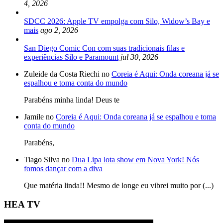
4, 2026
SDCC 2026: Apple TV empolga com Silo, Widow’s Bay e
mais
ago 2, 2026
San Diego Comic Con com suas tradicionais filas e
experiências Silo e Paramount
jul 30, 2026
Zuleide da Costa Riechi no
Coreia é Aqui: Onda coreana já se
espalhou e toma conta do mundo
Parabéns minha linda! Deus te
Jamile no
Coreia é Aqui: Onda coreana já se espalhou e toma
conta do mundo
Parabéns,
Tiago Silva no
Dua Lipa lota show em Nova York! Nós
fomos dançar com a diva
Que matéria linda!! Mesmo de longe eu vibrei muito por (...)
HEA TV