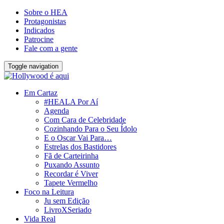
Sobre o HEA
Protagonistas
Indicados
Patrocine
Fale com a gente
Toggle navigation
Em Cartaz
#HEALA Por Aí
Agenda
Com Cara de Celebridade
Cozinhando Para o Seu Ídolo
E o Oscar Vai Para…
Estrelas dos Bastidores
Fã de Carteirinha
Puxando Assunto
Recordar é Viver
Tapete Vermelho
Foco na Leitura
Ju sem Edição
LivroXSeriado
Vida Real