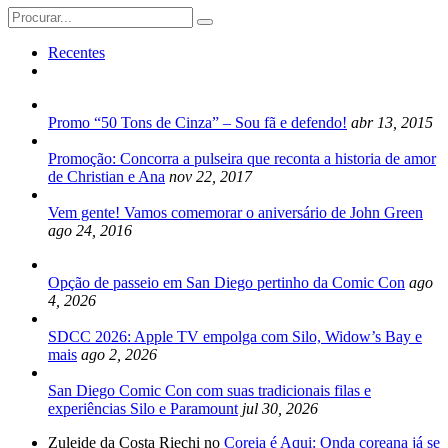
Search
for:
Recentes
Promo “50 Tons de Cinza” – Sou fã e defendo!
abr 13, 2015
Promoção: Concorra a pulseira que reconta a historia de amor
de Christian e Ana
nov 22, 2017
Vem gente! Vamos comemorar o aniversário de John Green
ago 24, 2016
Opção de passeio em San Diego pertinho da Comic Con
ago
4, 2026
SDCC 2026: Apple TV empolga com Silo, Widow’s Bay e
mais
ago 2, 2026
San Diego Comic Con com suas tradicionais filas e
experiências Silo e Paramount
jul 30, 2026
Zuleide da Costa Riechi no
Coreia é Aqui: Onda coreana já se