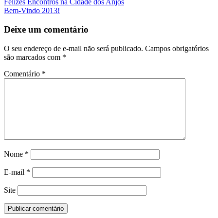
Navegação
Felizes Encontros na Cidade dos Anjos
Bem-Vindo 2013!
da
Postagem
Deixe um comentário
O seu endereço de e-mail não será publicado.
Campos obrigatórios
são marcados com
*
Comentário
*
Nome
*
E-mail
*
Site