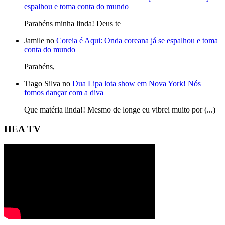
espalhou e toma conta do mundo
Parabéns minha linda! Deus te
Jamile no
Coreia é Aqui: Onda coreana já se espalhou e toma
conta do mundo
Parabéns,
Tiago Silva no
Dua Lipa lota show em Nova York! Nós
fomos dançar com a diva
Que matéria linda!! Mesmo de longe eu vibrei muito por (...)
HEA TV