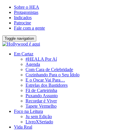
Sobre o HEA
Protagonistas
Indicados
Patrocine
Fale com a gente
Toggle navigation
Em Cartaz
#HEALA Por Aí
Agenda
Com Cara de Celebridade
Cozinhando Para o Seu Ídolo
E o Oscar Vai Para…
Estrelas dos Bastidores
Fã de Carteirinha
Puxando Assunto
Recordar é Viver
Tapete Vermelho
Foco na Leitura
Ju sem Edição
LivroXSeriado
Vida Real