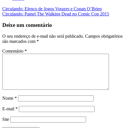
Navegação
Circulando: Elenco de Jogos Vorazes e Conan O’Brien
Circulando: Painel The Walking Dead no Comic Con 2015
da
Postagem
Deixe um comentário
O seu endereço de e-mail não será publicado.
Campos obrigatórios
são marcados com
*
Comentário
*
Nome
*
E-mail
*
Site