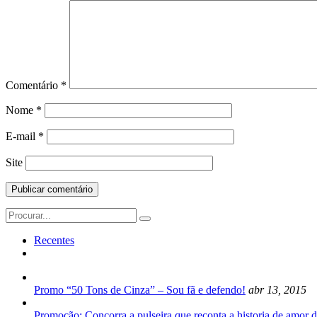
Comentário
*
Nome
*
E-mail
*
Site
Search
for:
Recentes
Promo “50 Tons de Cinza” – Sou fã e defendo!
abr 13, 2015
Promoção: Concorra a pulseira que reconta a historia de amor d