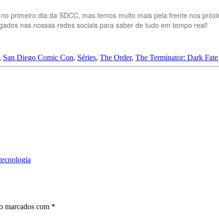
 no primeiro dia da SDCC, mas temos muito mais pela frente nos próxi
igados nas nossas redes sociais para saber de tudo em tempo real!
,
San Diego Comic Con
,
Séries
,
The Order
,
The Terminator: Dark Fate
tecnologia
ão marcados com
*