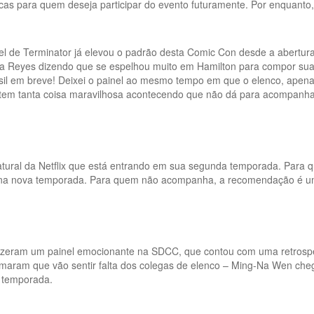
cas para quem deseja participar do evento futuramente. Por enquanto
 de Terminator já elevou o padrão desta Comic Con desde a abertura. 
lia Reyes dizendo que se espelhou muito em Hamilton para compor 
Brasil em breve! Deixei o painel ao mesmo tempo em que o elenco, ape
C: tem tanta coisa maravilhosa acontecendo que não dá para acompanh
atural da Netflix que está entrando em sua segunda temporada. Para
s na nova temporada. Para quem não acompanha, a recomendação é u
” fizeram um painel emocionante na SDCC, que contou com uma retrosp
aram que vão sentir falta dos colegas de elenco – Ming-Na Wen chegou
a temporada.