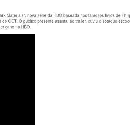
Dark Materials”, nova série da HBO baseada nos famosos livros de Phi
e GOT. O público presente assistiu ao trailer, ouviu o sotaque esco
americano na HBO.