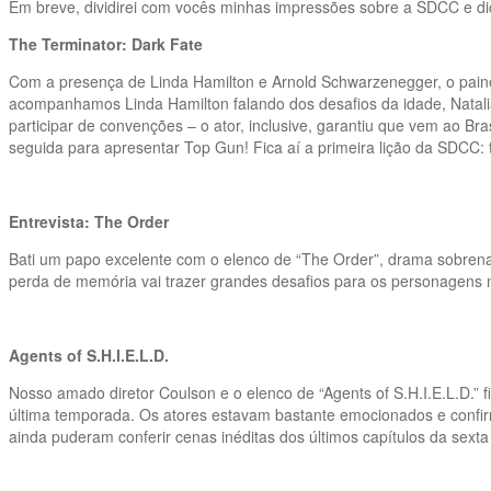
Em breve, dividirei com vocês minhas impressões sobre a SDCC e di
The Terminator: Dark Fate
Com a presença de Linda Hamilton e Arnold Schwarzenegger, o painel
acompanhamos Linda Hamilton falando dos desafios da idade, Nata
participar de convenções – o ator, inclusive, garantiu que vem ao 
seguida para apresentar Top Gun! Fica aí a primeira lição da SDC
Entrevista: The Order
Bati um papo excelente com o elenco de “The Order”, drama sobren
perda de memória vai trazer grandes desafios para os personagen
Agents of S.H.I.E.L.D.
Nosso amado diretor Coulson e o elenco de “Agents of S.H.I.E.L.D.
última temporada. Os atores estavam bastante emocionados e confirm
ainda puderam conferir cenas inéditas dos últimos capítulos da sext