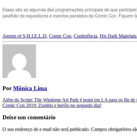
Essas são só algumas das programações principais de que participei
pavilhão de expositores e eventos paralelos da Comic Con. Fiquem l
Agents of S.H.I.E.L.D
,
Comic Con
,
Conferência
,
His Dark Materials
Por
Mônica Lima
Navegação
Além do Script: The Wisdome Art Park é point em LA para os fãs de 
Comic Con 2019: Zumbis e heróis no segundo dia!
da
Postagem
Deixe um comentário
O seu endereço de e-mail não será publicado.
Campos obrigatórios s