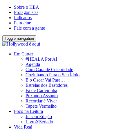
Sobre o HEA
Protagonistas
Indicados
Patrocine
Fale com a gente
Toggle navigation
Em Cartaz
#HEALA Por Aí
Agenda
Com Cara de Celebridade
Cozinhando Para o Seu Ídolo
E o Oscar Vai Para…
Estrelas dos Bastidores
Fã de Carteirinha
Puxando Assunto
Recordar é Viver
Tapete Vermelho
Foco na Leitura
Ju sem Edição
LivroXSeriado
Vida Real