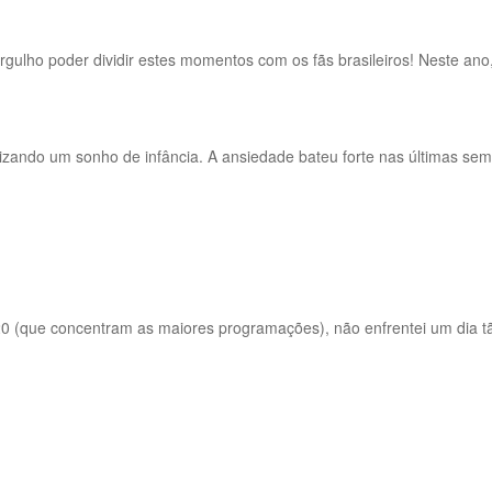
orgulho poder dividir estes momentos com os fãs brasileiros! Neste a
zando um sonho de infância. A ansiedade bateu forte nas últimas sem
 20 (que concentram as maiores programações), não enfrentei um dia tã