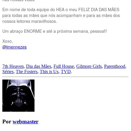
Em nome de toda equipe do HEA o meu FELIZ DIA DAS MÃES
para todas as mães que nós acompanham e para as mães dos
nossos leitores maravilhosos.
Um abraço ENORME e até a próxima semana, pessoal!!
Xoxo,
@lmennezes
7th Heaven
,
Dia das Mães
,
Full House
,
Gilmore Girls
,
Parenthood
,
Séries
,
The Fosters
,
This is Us
,
TVD
.
Por
webmaster