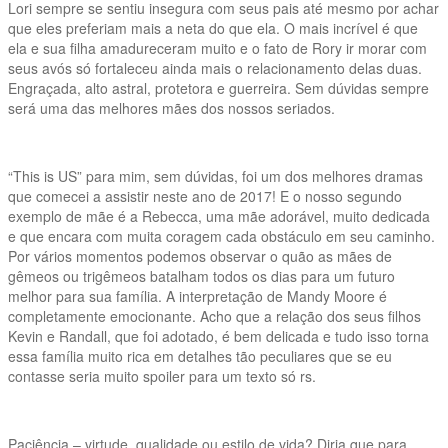
Lori sempre se sentiu insegura com seus pais até mesmo por achar
que eles preferiam mais a neta do que ela. O mais incrível é que
ela e sua filha amadureceram muito e o fato de Rory ir morar com
seus avós só fortaleceu ainda mais o relacionamento delas duas.
Engraçada, alto astral, protetora e guerreira. Sem dúvidas sempre
será uma das melhores mães dos nossos seriados.
“This is US” para mim, sem dúvidas, foi um dos melhores dramas
que comecei a assistir neste ano de 2017! E o nosso segundo
exemplo de mãe é a Rebecca, uma mãe adorável, muito dedicada
e que encara com muita coragem cada obstáculo em seu caminho.
Por vários momentos podemos observar o quão as mães de
gêmeos ou trigêmeos batalham todos os dias para um futuro
melhor para sua família. A interpretação de Mandy Moore é
completamente emocionante. Acho que a relação dos seus filhos
Kevin e Randall, que foi adotado, é bem delicada e tudo isso torna
essa família muito rica em detalhes tão peculiares que se eu
contasse seria muito spoiler para um texto só rs.
Paciência – virtude, qualidade ou estilo de vida? Diria que para