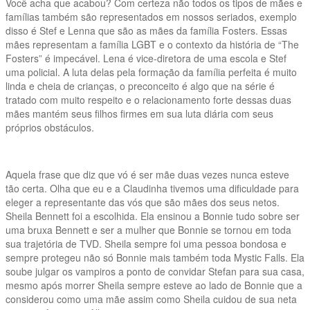
Você acha que acabou? Com certeza não todos os tipos de mães e
famílias também são representados em nossos seriados, exemplo
disso é Stef e Lenna que são as mães da família Fosters. Essas
mães representam a família LGBT e o contexto da história de “The
Fosters” é impecável. Lena é vice-diretora de uma escola e Stef
uma policial. A luta delas pela formação da família perfeita é muito
linda e cheia de crianças, o preconceito é algo que na série é
tratado com muito respeito e o relacionamento forte dessas duas
mães mantém seus filhos firmes em sua luta diária com seus
próprios obstáculos.
Aquela frase que diz que vó é ser mãe duas vezes nunca esteve
tão certa. Olha que eu e a Claudinha tivemos uma dificuldade para
eleger a representante das vós que são mães dos seus netos.
Sheila Bennett foi a escolhida. Ela ensinou a Bonnie tudo sobre ser
uma bruxa Bennett e ser a mulher que Bonnie se tornou em toda
sua trajetória de TVD. Sheila sempre foi uma pessoa bondosa e
sempre protegeu não só Bonnie mais também toda Mystic Falls. Ela
soube julgar os vampiros a ponto de convidar Stefan para sua casa,
mesmo após morrer Sheila sempre esteve ao lado de Bonnie que a
considerou como uma mãe assim como Sheila cuidou de sua neta