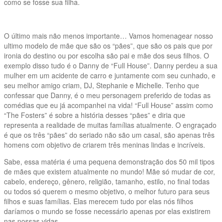
como se fosse sua filha.
O último mais não menos importante… Vamos homenagear nosso
ultimo modelo de mãe que são os “pães”, que são os pais que por
ironia do destino ou por escolha são pai e mãe dos seus filhos. O
exemplo disso tudo é o Danny de “Full House”. Danny perdeu a sua
mulher em um acidente de carro e juntamente com seu cunhado, e
seu melhor amigo criam, DJ, Stephanie e Michelle. Tenho que
confessar que Danny, é o meu personagem preferido de todas as
comédias que eu já acompanhei na vida! “Full House” assim como
“The Fosters” é sobre a história desses “pães” e diria que
representa a realidade de muitas famílias atualmente. O engraçado
é que os três “pães” do seriado não são um casal, são apenas três
homens com objetivo de criarem três meninas lindas e incríveis.
Sabe, essa matéria é uma pequena demonstração dos 50 mil tipos
de mães que existem atualmente no mundo! Mãe só mudar de cor,
cabelo, endereço, gênero, religião, tamanho, estilo, no final todas
ou todos só querem o mesmo objetivo, o melhor futuro para seus
filhos e suas famílias. Elas merecem tudo por elas nós filhos
daríamos o mundo se fosse necessário apenas por elas existirem
nas nossas vidas.