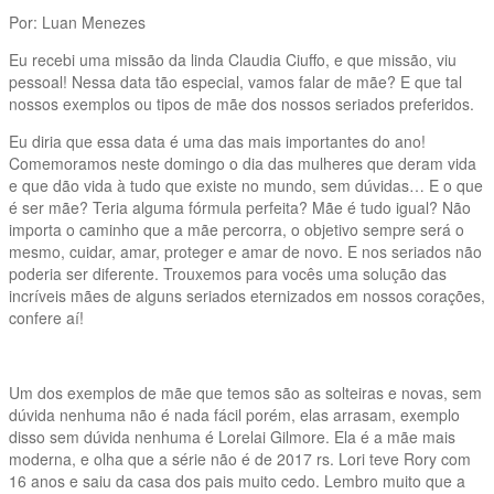
Por: Luan Menezes
Eu recebi uma missão da linda Claudia Ciuffo, e que missão, viu
pessoal! Nessa data tão especial, vamos falar de mãe? E que tal
nossos exemplos ou tipos de mãe dos nossos seriados preferidos.
Eu diria que essa data é uma das mais importantes do ano!
Comemoramos neste domingo o dia das mulheres que deram vida
e que dão vida à tudo que existe no mundo, sem dúvidas… E o que
é ser mãe? Teria alguma fórmula perfeita? Mãe é tudo igual? Não
importa o caminho que a mãe percorra, o objetivo sempre será o
mesmo, cuidar, amar, proteger e amar de novo. E nos seriados não
poderia ser diferente. Trouxemos para vocês uma solução das
incríveis mães de alguns seriados eternizados em nossos corações,
confere aí!
Um dos exemplos de mãe que temos são as solteiras e novas, sem
dúvida nenhuma não é nada fácil porém, elas arrasam, exemplo
disso sem dúvida nenhuma é Lorelai Gilmore. Ela é a mãe mais
moderna, e olha que a série não é de 2017 rs. Lori teve Rory com
16 anos e saiu da casa dos pais muito cedo. Lembro muito que a