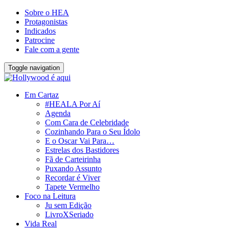
Sobre o HEA
Protagonistas
Indicados
Patrocine
Fale com a gente
Toggle navigation
Em Cartaz
#HEALA Por Aí
Agenda
Com Cara de Celebridade
Cozinhando Para o Seu Ídolo
E o Oscar Vai Para…
Estrelas dos Bastidores
Fã de Carteirinha
Puxando Assunto
Recordar é Viver
Tapete Vermelho
Foco na Leitura
Ju sem Edição
LivroXSeriado
Vida Real