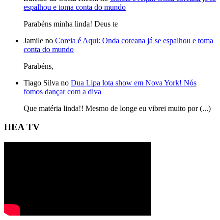
espalhou e toma conta do mundo
Parabéns minha linda! Deus te
Jamile no
Coreia é Aqui: Onda coreana já se espalhou e toma
conta do mundo
Parabéns,
Tiago Silva no
Dua Lipa lota show em Nova York! Nós
fomos dançar com a diva
Que matéria linda!! Mesmo de longe eu vibrei muito por (...)
HEA TV