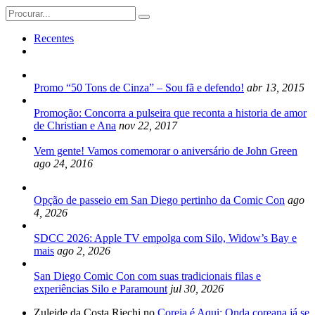
Search
for:
Recentes
Promo “50 Tons de Cinza” – Sou fã e defendo!
abr 13, 2015
Promoção: Concorra a pulseira que reconta a historia de amor
de Christian e Ana
nov 22, 2017
Vem gente! Vamos comemorar o aniversário de John Green
ago 24, 2016
Opção de passeio em San Diego pertinho da Comic Con
ago
4, 2026
SDCC 2026: Apple TV empolga com Silo, Widow’s Bay e
mais
ago 2, 2026
San Diego Comic Con com suas tradicionais filas e
experiências Silo e Paramount
jul 30, 2026
Zuleide da Costa Riechi no
Coreia é Aqui: Onda coreana já se