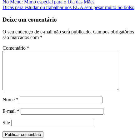
Navegação
No Menu: Mimo especial para o Dia das Mães
Dicas para estudar ou trabalhar nos EUA sem pesar muito no bolso
da
Postagem
Deixe um comentário
O seu endereço de e-mail não será publicado.
Campos obrigatórios
são marcados com
*
Comentário
*
Nome
*
E-mail
*
Site