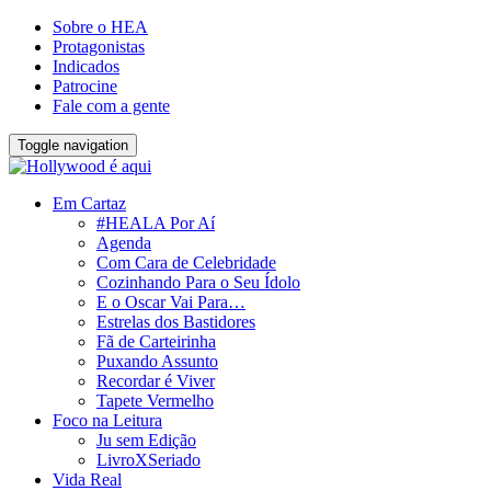
Sobre o HEA
Protagonistas
Indicados
Patrocine
Fale com a gente
Toggle navigation
Em Cartaz
#HEALA Por Aí
Agenda
Com Cara de Celebridade
Cozinhando Para o Seu Ídolo
E o Oscar Vai Para…
Estrelas dos Bastidores
Fã de Carteirinha
Puxando Assunto
Recordar é Viver
Tapete Vermelho
Foco na Leitura
Ju sem Edição
LivroXSeriado
Vida Real