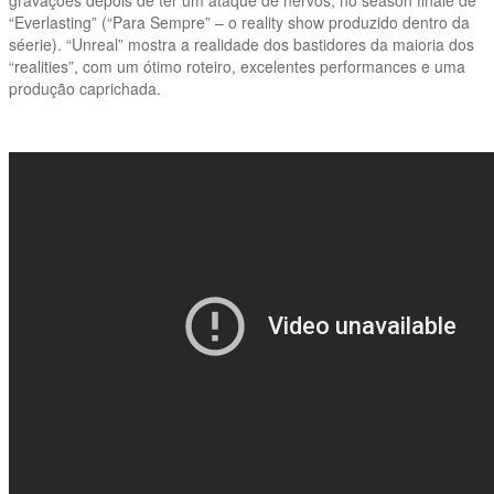
“Everlasting” (“Para Sempre” – o reality show produzido dentro da
séerie). “Unreal” mostra a realidade dos bastidores da maioria dos
“realities”, com um ótimo roteiro, excelentes performances e uma
produção caprichada.