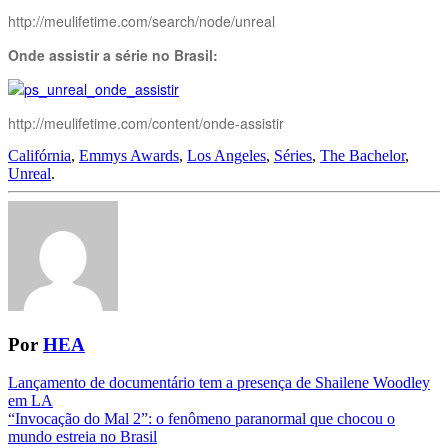
http://meulifetime.com/search/node/unreal
Onde assistir a série no Brasil:
http://meulifetime.com/content/onde-assistir
Califórnia
,
Emmys Awards
,
Los Angeles
,
Séries
,
The Bachelor
,
Unreal
.
Por
HEA
Navegação
Lançamento de documentário tem a presença de Shailene Woodley
em LA
da
“Invocação do Mal 2”: o fenômeno paranormal que chocou o
Postagem
mundo estreia no Brasil