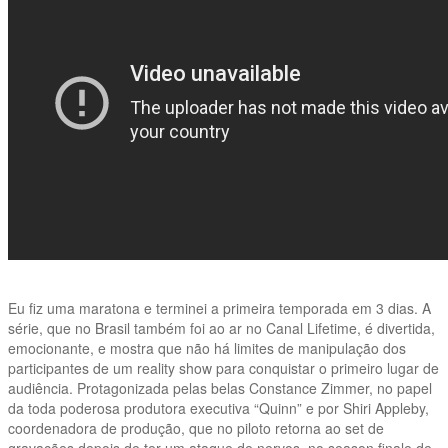
Eu fiz uma maratona e terminei a primeira temporada em 3 dias. A
série, que no Brasil também foi ao ar no Canal Lifetime, é divertida,
emocionante, e mostra que não há limites de manipulação dos
participantes de um reality show para conquistar o primeiro lugar de
audiência. Protagonizada pelas belas Constance Zimmer, no papel
da toda poderosa produtora executiva “Quinn” e por Shiri Appleby,
coordenadora de produção, que no piloto retorna ao set de
gravações depois de ter um ataque de nervos, no season finale de