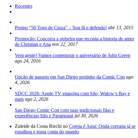
Recentes
Promo “50 Tons de Cinza” – Sou fã e defendo!
abr 13, 2015
Promoção: Concorra a pulseira que reconta a historia de amor
de Christian e Ana
nov 22, 2017
Vem gente! Vamos comemorar o aniversário de John Green
ago 24, 2016
Opção de passeio em San Diego pertinho da Comic Con
ago
4, 2026
SDCC 2026: Apple TV empolga com Silo, Widow’s Bay e
mais
ago 2, 2026
San Diego Comic Con com suas tradicionais filas e
experiências Silo e Paramount
jul 30, 2026
Zuleide da Costa Riechi no
Coreia é Aqui: Onda coreana já se
espalhou e toma conta do mundo