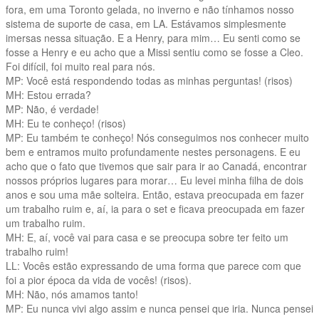
fora, em uma Toronto gelada, no inverno e não tínhamos nosso
sistema de suporte de casa, em LA. Estávamos simplesmente
imersas nessa situação. E a Henry, para mim… Eu senti como se
fosse a Henry e eu acho que a Missi sentiu como se fosse a Cleo.
Foi difícil, foi muito real para nós.
MP: Você está respondendo todas as minhas perguntas! (risos)
MH: Estou errada?
MP: Não, é verdade!
MH: Eu te conheço! (risos)
MP: Eu também te conheço! Nós conseguimos nos conhecer muito
bem e entramos muito profundamente nestes personagens. E eu
acho que o fato que tivemos que sair para ir ao Canadá, encontrar
nossos próprios lugares para morar… Eu levei minha filha de dois
anos e sou uma mãe solteira. Então, estava preocupada em fazer
um trabalho ruim e, aí, ia para o set e ficava preocupada em fazer
um trabalho ruim.
MH: E, aí, você vai para casa e se preocupa sobre ter feito um
trabalho ruim!
LL: Vocês estão expressando de uma forma que parece com que
foi a pior época da vida de vocês! (risos).
MH: Não, nós amamos tanto!
MP: Eu nunca vivi algo assim e nunca pensei que iria. Nunca pensei