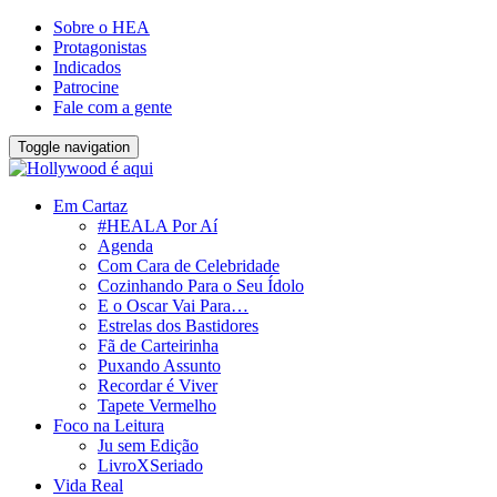
Sobre o HEA
Protagonistas
Indicados
Patrocine
Fale com a gente
Toggle navigation
Em Cartaz
#HEALA Por Aí
Agenda
Com Cara de Celebridade
Cozinhando Para o Seu Ídolo
E o Oscar Vai Para…
Estrelas dos Bastidores
Fã de Carteirinha
Puxando Assunto
Recordar é Viver
Tapete Vermelho
Foco na Leitura
Ju sem Edição
LivroXSeriado
Vida Real