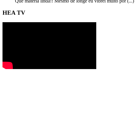
Que matéria linda!! Mesmo de longe eu vibrei muito por (...)
HEA TV