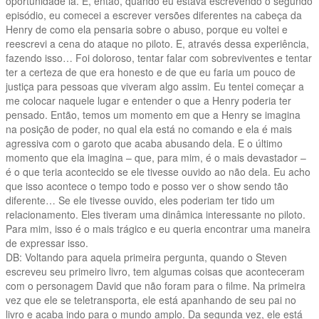
oportunidade lá. E, então, quando eu estava escrevendo o segundo
episódio, eu comecei a escrever versões diferentes na cabeça da
Henry de como ela pensaria sobre o abuso, porque eu voltei e
reescrevi a cena do ataque no piloto. E, através dessa experiência,
fazendo isso… Foi doloroso, tentar falar com sobreviventes e tentar
ter a certeza de que era honesto e de que eu faria um pouco de
justiça para pessoas que viveram algo assim. Eu tentei começar a
me colocar naquele lugar e entender o que a Henry poderia ter
pensado. Então, temos um momento em que a Henry se imagina
na posição de poder, no qual ela está no comando e ela é mais
agressiva com o garoto que acaba abusando dela. E o último
momento que ela imagina – que, para mim, é o mais devastador –
é o que teria acontecido se ele tivesse ouvido ao não dela. Eu acho
que isso acontece o tempo todo e posso ver o show sendo tão
diferente… Se ele tivesse ouvido, eles poderiam ter tido um
relacionamento. Eles tiveram uma dinâmica interessante no piloto.
Para mim, isso é o mais trágico e eu queria encontrar uma maneira
de expressar isso.
DB: Voltando para aquela primeira pergunta, quando o Steven
escreveu seu primeiro livro, tem algumas coisas que aconteceram
com o personagem David que não foram para o filme. Na primeira
vez que ele se teletransporta, ele está apanhando de seu pai no
livro e acaba indo para o mundo amplo. Da segunda vez, ele está