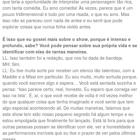
que teria a oportunidade de interpretar uma personagem tão rica,
com tanta comédia. Eu amo comédia! Às vezes, parece que é um
pouco tridimensional e tudo por uma risada, o que eu amo. Mas
isso não se pareceu com nada de antes e eu senti que pude
explorar coisas que nunca tinha vivido antes.
É isso que eu gostei mais sobre o show, porque é intenso e
profundo, sabe? Você pode pensar sobre sua própria vida e se
identificar com elas de tantas maneiras.
LL: Isso também foi a redação, que nos foi dada de bandeja.
MH: Sim.
LL: Eu tive muita sorte por receber um elenco tão talentoso, com a
Maddie e a Missi em particular. Eu sou muito, muito sortuda porque,
quando você escreve algo e espera… Você está sentada sozinha e
pensa: “Isso parece certo, real, honesto. Eu espero que consiga ver
isso na tela”. E, aí, o que você recebe de volta é mil vezes melhor
do que qualquer coisa que tenha imaginado e você sente que tem
algo especial acontecendo ali. De muitas maneiras, falamos que
este show tem sido nosso pequeno segredo há algum tempo e eu
estou empolgada que finalmente foi lançado. Está lá fora para que
outras pessoas possam se identificar com ele, ver a honestidade e
as performances incríveis que eu tive o prazer de ver pelos últimos
meses.