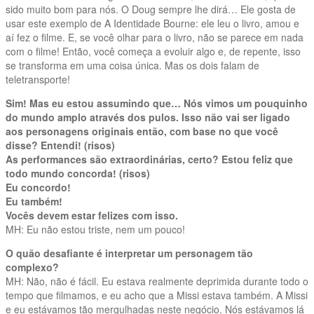
sido muito bom para nós. O Doug sempre lhe dirá… Ele gosta de
usar este exemplo de A Identidade Bourne: ele leu o livro, amou e
aí fez o filme. E, se você olhar para o livro, não se parece em nada
com o filme! Então, você começa a evoluir algo e, de repente, isso
se transforma em uma coisa única. Mas os dois falam de
teletransporte!
Sim! Mas eu estou assumindo que… Nós vimos um pouquinho
do mundo amplo através dos pulos. Isso não vai ser ligado
aos personagens originais então, com base no que você
disse? Entendi! (risos)
As performances são extraordinárias, certo? Estou feliz que
todo mundo concorda! (risos)
Eu concordo!
Eu também!
Vocês devem estar felizes com isso.
MH: Eu não estou triste, nem um pouco!
O quão desafiante é interpretar um personagem tão
complexo?
MH: Não, não é fácil. Eu estava realmente deprimida durante todo o
tempo que filmamos, e eu acho que a Missi estava também. A Missi
e eu estávamos tão mergulhadas neste negócio. Nós estávamos lá