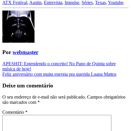
ATX Festival
,
Austin
,
Entrevista
,
Impulse
,
Séries
,
Texas
,
Youtube
.
Por
webmaster
Navegação
APESHIT: Entendendo o conceito! No Papo de Quinta sobre
música de hoje!
da
Feliz aniversário com muita energia pra querida Luana Mattos
Postagem
Deixe um comentário
O seu endereço de e-mail não será publicado.
Campos obrigatórios
são marcados com
*
Comentário
*