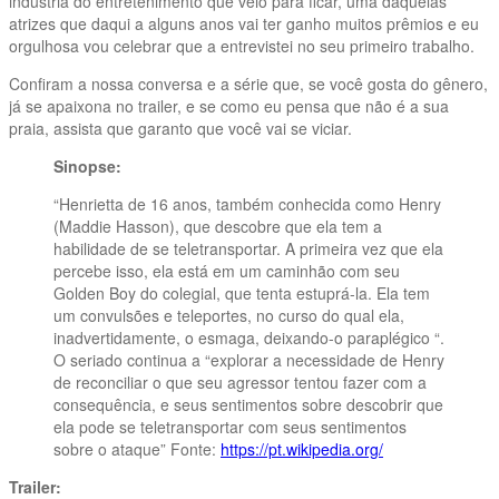
indústria do entretenimento que veio para ficar, uma daquelas
atrizes que daqui a alguns anos vai ter ganho muitos prêmios e eu
orgulhosa vou celebrar que a entrevistei no seu primeiro trabalho.
Confiram a nossa conversa e a série que, se você gosta do gênero,
já se apaixona no trailer, e se como eu pensa que não é a sua
praia, assista que garanto que você vai se viciar.
Sinopse:
“Henrietta de 16 anos, também conhecida como Henry
(Maddie Hasson), que descobre que ela tem a
habilidade de se teletransportar. A primeira vez que ela
percebe isso, ela está em um caminhão com seu
Golden Boy do colegial, que tenta estuprá-la. Ela tem
um convulsões e teleportes, no curso do qual ela,
inadvertidamente, o esmaga, deixando-o paraplégico “.
O seriado continua a “explorar a necessidade de Henry
de reconciliar o que seu agressor tentou fazer com a
consequência, e seus sentimentos sobre descobrir que
ela pode se teletransportar com seus sentimentos
sobre o ataque” Fonte:
https://pt.wikipedia.org/
Trailer: