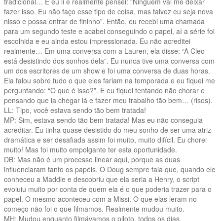
tradicional… E eu li e realmente pensei: “Ninguém vai me deixar
fazer isso. Eu não faço esse tipo de coisa, mas talvez eu seja nova
nisso e possa entrar de fininho”. Então, eu recebi uma chamada
para um segundo teste e acabei conseguindo o papel, aí a série foi
escolhida e eu ainda estou impressionada. Eu não acreditei
realmente… Em uma conversa com a Lauren, ela disse: “A Cleo
está desistindo dos sonhos dela”. Eu nunca tive uma conversa com
um dos escritores de um show e foi uma conversa de duas horas.
Ela falou sobre tudo o que eles fariam na temporada e eu fiquei me
perguntando: “O que é isso?”. E eu fiquei tentando não chorar e
pensando que ia chegar lá e fazer meu trabalho tão bem… (risos).
LL: Tipo, você estava sendo tão bem tratada!
MP: Sim, estava sendo tão bem tratada! Mas eu não conseguia
acreditar. Eu tinha quase desistido do meu sonho de ser uma atriz
dramática e ser desafiada assim foi muito, muito difícil. Eu chorei
muito! Mas foi muito empolgante ter esta oportunidade.
DB: Mas não é um processo linear aqui, porque as duas
influenciaram tanto os papéis. O Doug sempre fala que, quando ele
conheceu a Maddie e descobriu que ela seria a Henry, o script
evoluiu muito por conta de quem ela é o que poderia trazer para o
papel. O mesmo aconteceu com a Missi. O que elas leram no
começo não foi o que filmamos. Realmente mudou muito.
MH: Mudou enquanto filmávamos o piloto, todos os dias.