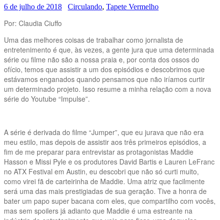
6 de julho de 2018
Circulando
,
Tapete Vermelho
Por: Claudia Ciuffo
Uma das melhores coisas de trabalhar como jornalista de
entretenimento é que, às vezes, a gente jura que uma determinada
série ou filme não são a nossa praia e, por conta dos ossos do
ofício, temos que assistir a um dos episódios e descobrimos que
estávamos enganados quando pensamos que não iríamos curtir
um determinado projeto. Isso resume a minha relação com a nova
série do Youtube “Impulse”.
A série é derivada do filme “Jumper”, que eu jurava que não era
meu estilo, mas depois de assistir aos três primeiros episódios, a
fim de me preparar para entrevistar as protagonistas Maddie
Hasson e Missi Pyle e os produtores David Bartis e Lauren LeFranc
no ATX Festival em Austin, eu descobri que não só curti muito,
como virei fã de carteirinha de Maddie. Uma atriz que facilmente
será uma das mais prestigiadas de sua geração. Tive a honra de
bater um papo super bacana com eles, que compartilho com vocês,
mas sem spoilers já adianto que Maddie é uma estreante na