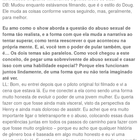
DB: Mudou enquanto estávamos filmando, que é o estilo do Doug.
Ele muda as coisas conforme vamos seguindo, mas, geralmente,
para melhor.
Eu amo como o show aborda a questão do abuso sexual de
forma tão realista, e a forma com que ela muda a narrativa ao
tentar superar, como tenta reescrever o que aconteceu na
própria mente. E, aí, você tem o poder de pular também, que
é… Os dois temas são paralelos. Como você chegou a este
conceito, de pegar uma sobrevivente de abuso sexual e casar
isso com uma habilidade especial? Porque eles funcionam
juntos lindamente, de uma forma que eu não teria imaginado
até ver.
LL: Bom, eu entrei depois que o piloto original foi filmado e vi a
cena que estava lá. Eu me conectei a ela como sendo uma forma
muito honesta de evoluir o poder de uma jovem mulher. Eu queria
fazer com que fosse ainda mais visceral, visto da perspectiva da
Henry e ainda mais doloroso de assistir. Eu achei que era muito
importante ligar o teletransporte e o abuso, colocando essas duas
experiências juntas em todos os passos do caminho para fazer com
que fosse muito orgânico – porque eu acho que qualquer história
de gênero boa é baseada em algo muito honesto e eu vi uma