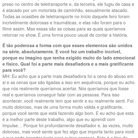
preso no centro de teletransporte e, da terceira, ele fugiu de casa e
é atacado por um motorista de caminhão, sexualmente atacado.
Todas as ocasiões de teletransporte no início daquele livro foram
incrivelmente dolorosas e traumáticas, e elas não foram para o
filme assim. Mas essas são as coisas para as quais queríamos
retornar no show. É uma forma pouco usual de contar a história.
É tão poderosa a forma com que esses elementos são unidos
na série, absolutamente. E você fez um trabalho incrível,
porque eu imagino que tenha exigido muito do lado emocional
e físico. Qual foi a parte mais desafiadora e a mais gratificante
para você?
MH: Eu acho que a parte mais desafiadora foi a cena do abuso em
si e as cenas que são ligadas a isso em sequência, porque eu acho
que nós realmente queríamos acertar. Nós queríamos que fosse
real e queríamos conseguir falar com as pessoas. Para isso
acontecer, você realmente tem que sentir e eu realmente senti. Foi
muito doloroso, mas de uma forma muito válida e gratificante,
porque você sente que está fazendo algo bom. E eu acho que esta
é a melhor parte deste trabalho, algo que eu aprendi com
Impulse… Porque foi profundamente desafiador e, às vezes, muito
doloroso, mas você sente que fez algo que importa tanto para você
e que pode importar tanto para outras pessoas. Este é o tipo de