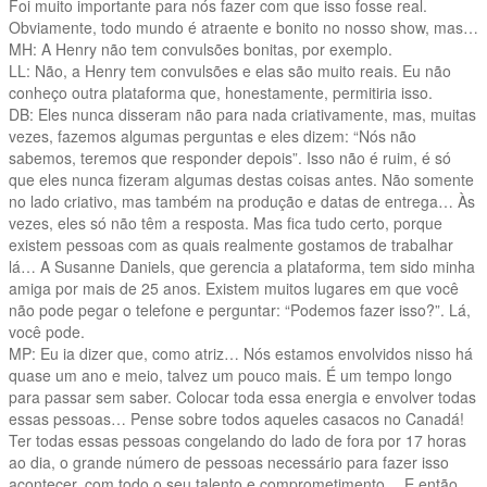
Foi muito importante para nós fazer com que isso fosse real.
Obviamente, todo mundo é atraente e bonito no nosso show, mas…
MH: A Henry não tem convulsões bonitas, por exemplo.
LL: Não, a Henry tem convulsões e elas são muito reais. Eu não
conheço outra plataforma que, honestamente, permitiria isso.
DB: Eles nunca disseram não para nada criativamente, mas, muitas
vezes, fazemos algumas perguntas e eles dizem: “Nós não
sabemos, teremos que responder depois”. Isso não é ruim, é só
que eles nunca fizeram algumas destas coisas antes. Não somente
no lado criativo, mas também na produção e datas de entrega… Às
vezes, eles só não têm a resposta. Mas fica tudo certo, porque
existem pessoas com as quais realmente gostamos de trabalhar
lá… A Susanne Daniels, que gerencia a plataforma, tem sido minha
amiga por mais de 25 anos. Existem muitos lugares em que você
não pode pegar o telefone e perguntar: “Podemos fazer isso?”. Lá,
você pode.
MP: Eu ia dizer que, como atriz… Nós estamos envolvidos nisso há
quase um ano e meio, talvez um pouco mais. É um tempo longo
para passar sem saber. Colocar toda essa energia e envolver todas
essas pessoas… Pense sobre todos aqueles casacos no Canadá!
Ter todas essas pessoas congelando do lado de fora por 17 horas
ao dia, o grande número de pessoas necessário para fazer isso
acontecer, com todo o seu talento e comprometimento… E então,