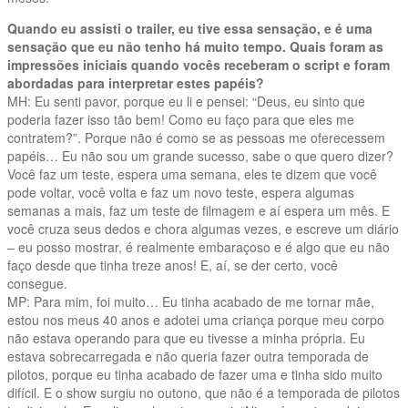
Quando eu assisti o trailer, eu tive essa sensação, e é uma
sensação que eu não tenho há muito tempo. Quais foram as
impressões iniciais quando vocês receberam o script e foram
abordadas para interpretar estes papéis?
MH: Eu senti pavor, porque eu li e pensei: “Deus, eu sinto que
poderia fazer isso tão bem! Como eu faço para que eles me
contratem?”. Porque não é como se as pessoas me oferecessem
papéis… Eu não sou um grande sucesso, sabe o que quero dizer?
Você faz um teste, espera uma semana, eles te dizem que você
pode voltar, você volta e faz um novo teste, espera algumas
semanas a mais, faz um teste de filmagem e aí espera um mês. E
você cruza seus dedos e chora algumas vezes, e escreve um diário
– eu posso mostrar, é realmente embaraçoso e é algo que eu não
faço desde que tinha treze anos! E, aí, se der certo, você
consegue.
MP: Para mim, foi muito… Eu tinha acabado de me tornar mãe,
estou nos meus 40 anos e adotei uma criança porque meu corpo
não estava operando para que eu tivesse a minha própria. Eu
estava sobrecarregada e não queria fazer outra temporada de
pilotos, porque eu tinha acabado de fazer uma e tinha sido muito
difícil. E o show surgiu no outono, que não é a temporada de pilotos