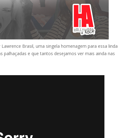
r Lawrence Brasil, uma singela homenagem para essa linda
s palhaçadas e que tantos desejamos ver mais ainda nas