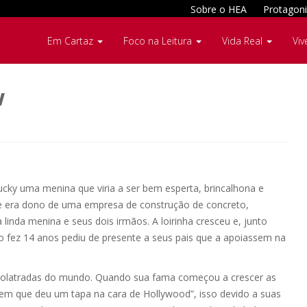
Sobre o HEA
Protagoni
Em Cartaz
Foco na Leitura
Vida Real
Viv
w
cky uma menina que viria a ser bem esperta, brincalhona e
sive era dono de uma empresa de construção de concreto,
inda menina e seus dois irmãos. A loirinha cresceu e, junto
 fez 14 anos pediu de presente a seus pais que a apoiassem na
idolatradas do mundo. Quando sua fama começou a crescer as
vem que deu um tapa na cara de Hollywood”, isso devido a suas