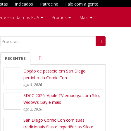
stas
Indicados
Patrocine
Fale com a gente
er e estudar nos EUA
Promos
Mais
Search
for:
RECENTES
Opção de passeio em San Diego
pertinho da Comic Con
ago 4, 2026
SDCC 2026: Apple TV empolga com Silo,
Widow’s Bay e mais
ago 2, 2026
San Diego Comic Con com suas
tradicionais filas e experiências Silo e