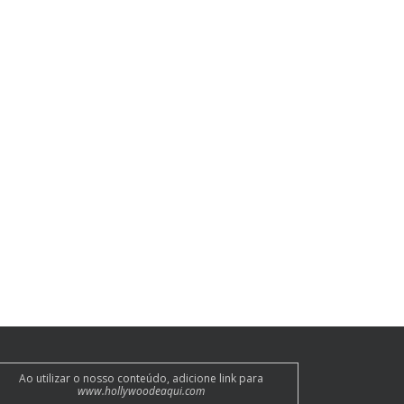
Ao utilizar o nosso conteúdo, adicione link para
www.hollywoodeaqui.com