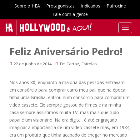
Sobre o HEA
Protagonistas
Indicados
Patrocine
Fale com a gente
T
o
g
Feliz Aniversário Pedro!
g
l
,
22 de junho de 2014
Em Cartaz
Estrelas
e
n
a
Nos anos 80, enquanto a maioria das pessoas entravam
v
em consórcio para comprar carro meu pai, que na época
i
tinha uma Brasília, entrou num consórcio para comprar um
g
video cassete. Ele sempre gostou de filmes e na minha
a
casa sempre assistimos muita TV, mas mais que tudo
t
papai é um visionário. Na era digital, é até engraçado
i
imaginar a importância de um video cassete mas, em 1984,
o
era um produto que tinha acabado de chegar no mercado
n