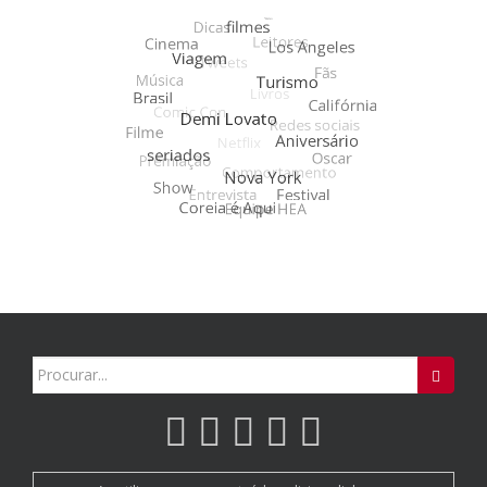
Search
for: