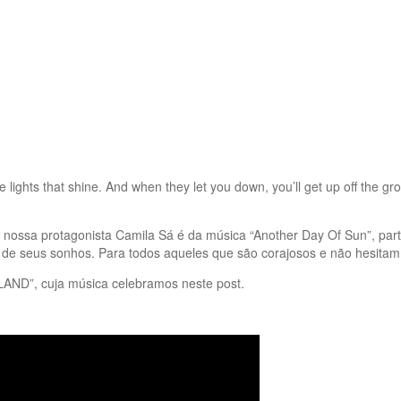
he lights that shine. And when they let you down, you’ll get up off the 
nossa protagonista Camila Sá é da música “Another Day Of Sun”, par
 de seus sonhos. Para todos aqueles que são corajosos e não hesita
 LAND”, cuja música celebramos neste post.