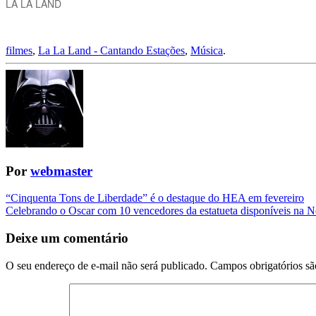
LA LA LAND
filmes
,
La La Land - Cantando Estações
,
Música
.
Por
webmaster
Navegação
“Cinquenta Tons de Liberdade” é o destaque do HEA em fevereiro
Celebrando o Oscar com 10 vencedores da estatueta disponíveis na Ne
da
Postagem
Deixe um comentário
O seu endereço de e-mail não será publicado.
Campos obrigatórios s