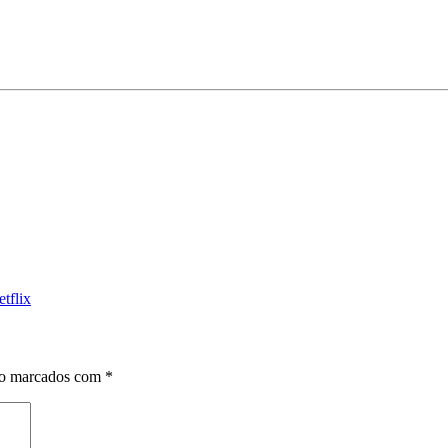
tflix
ão marcados com
*