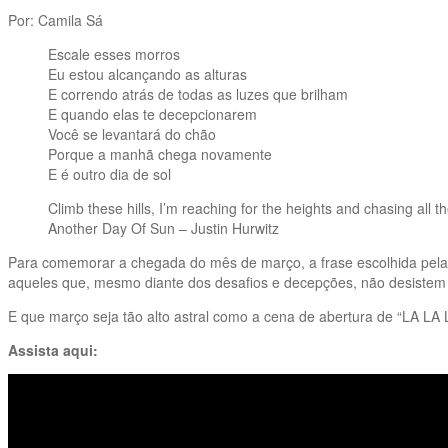
Por: Camila Sá
Escale esses morros
Eu estou alcançando as alturas
E correndo atrás de todas as luzes que brilham
E quando elas te decepcionarem
Você se levantará do chão
Porque a manhã chega novamente
E é outro dia de sol
Climb these hills, I’m reaching for the heights and chasing all t
Another Day Of Sun – Justin Hurwitz
Para comemorar a chegada do mês de março, a frase escolhida pela 
aqueles que, mesmo diante dos desafios e decepções, não desistem
E que março seja tão alto astral como a cena de abertura de “LA LA
Assista aqui: