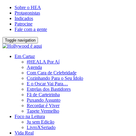
Sobre o HEA
Protagonistas
Indicados
Patrocine
Fale com a gente
Toggle navigation
Em Cartaz
#HEALA Por Aí
Agenda
Com Cara de Celebridade
Cozinhando Para o Seu Ídolo
E o Oscar Vai Para…
Estrelas dos Bastidores
Fã de Carteirinha
Puxando Assunto
Recordar é Viver
Tapete Vermelho
Foco na Leitura
Ju sem Edição
LivroXSeriado
Vida Real