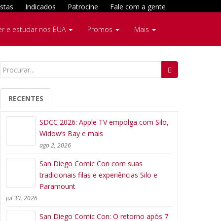
stas
Indicados
Patrocine
Fale com a gente
er e estudar nos EUA
Promos
Mais
Search
for:
RECENTES
SDCC 2026: Apple TV empolga com Silo,
Widow’s Bay e mais
ago 2, 2026
San Diego Comic Con com suas
tradicionais filas e experiências Silo e
Paramount
jul 30, 2026
San Diego Comic Con: O retorno após 7