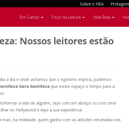
Sobre o HEA
Protagoni
Em Cartaz
Foco na Leitura
Vida Real
Viv
eza: Nossos leitores estão
 dia a dia e onde achamos que o egoísmo impera, podemos
Gentileza Gera Gentileza
que existe espaço e tempo para a
mo.
ansformar a vida de alguém, seja com um abraço ou com uma
ilhar no Hollywood é Aqui a sua experiência.
 mas, na realidade, quem ganha com as atitudes retratadas nas