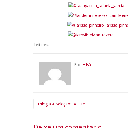
.
Leitores
Por
HEA
Navegação
Trilogia A Seleção: “A Elite”
da
Postagem
Deixe um comentário