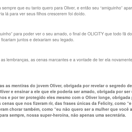
ara sempre que eu tanto quero para Oliver, e então seu “amiguinho” 
ia lá para ver seus filhos crescerem foi doído.
miguinho” para poder ver o seu amado, o final de OLICITY que todo fã
ficariam juntos e deixariam seu legado.
 as lembranças, as cenas marcantes e a vontade de ter ela novamente 
odas as mentiras do jovem Oliver, obrigada por revelar o segredo
liver e ensinar a ele que ele poderia ser amado, obrigada por ser
os e por ter protegido eles mesmo com o Oliver longe, obrigada p
nas que nos fizeram rir, das frases únicas da Felicity, como “e
zeram chorar também, como “eu não quero ser a mulher que você 
para sempre, nossa super-heroína, não apenas uma secretária.