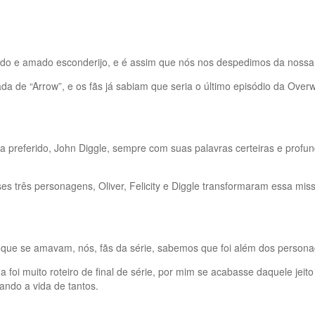
uerido e amado esconderijo, e é assim que nós nos despedimos da nos
ada de “Arrow”, e os fãs já sabiam que seria o último episódio da Ov
eferido, John Diggle, sempre com suas palavras certeiras e profunda
sses três personagens, Oliver, Felicity e Diggle transformaram essa mi
do que se amavam, nós, fãs da série, sabemos que foi além dos perso
i muito roteiro de final de série, por mim se acabasse daquele jeito est
ando a vida de tantos.