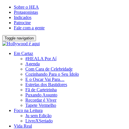
Sobre o HEA
Protagonistas
Indicados
Patrocine
Fale com a gente
Toggle navigation
Em Cartaz
#HEALA Por Aí
Agenda
Com Cara de Celebridade
Cozinhando Para o Seu Ídolo
E o Oscar Vai Para…
Estrelas dos Bastidores
Fã de Carteirinha
Puxando Assunto
Recordar é Viver
Tapete Vermelho
Foco na Leitura
Ju sem Edição
LivroXSeriado
Vida Real