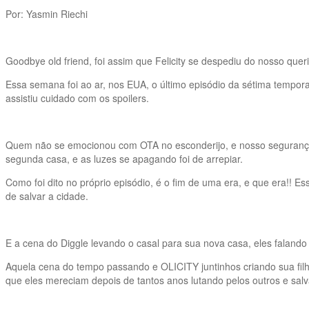
Por: Yasmin Riechi
Goodbye old friend, foi assim que Felicity se despediu do nosso q
Essa semana foi ao ar, nos EUA, o último episódio da sétima tempor
assistiu cuidado com os spoilers.
Quem não se emocionou com OTA no esconderijo, e nosso segurança pr
segunda casa, e as luzes se apagando foi de arrepiar.
Como foi dito no próprio episódio, é o fim de uma era, e que era!! E
de salvar a cidade.
E a cena do Diggle levando o casal para sua nova casa, eles falan
Aquela cena do tempo passando e OLICITY juntinhos criando sua filha fo
que eles mereciam depois de tantos anos lutando pelos outros e salv