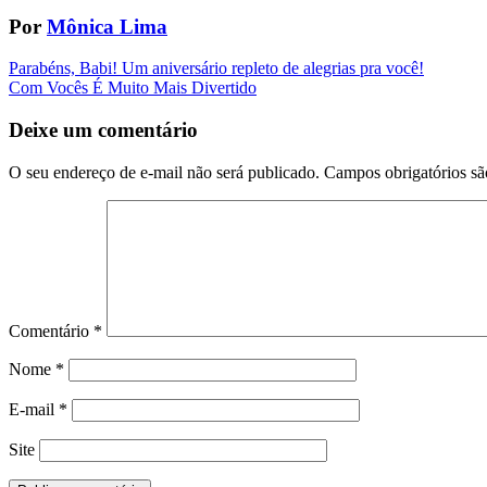
Por
Mônica Lima
Navegação
Parabéns, Babi! Um aniversário repleto de alegrias pra você!
Com Vocês É Muito Mais Divertido
da
Postagem
Deixe um comentário
O seu endereço de e-mail não será publicado.
Campos obrigatórios s
Comentário
*
Nome
*
E-mail
*
Site