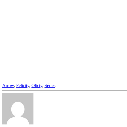
Arrow
,
Felicity
,
Olicty
,
Séries
.