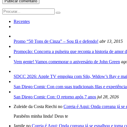
Search
for:
Recentes
Promo “50 Tons de Cinza” – Sou fã e defendo!
abr 13, 2015
Promoção: Concorra a pulseira que reconta a historia de amor d
Vem gente! Vamos comemorar o aniversário de John Green
ago
SDCC 2026: Apple TV empolga com Silo, Widow’s Bay e mai
San Diego Comic Con com suas tradicionais filas e experiência
San Diego Comic Con: O retorno após 7 anos
jul 28, 2026
Zuleide da Costa Riechi no
Coreia é Aqui: Onda coreana já se
Parabéns minha linda! Deus te
Jamile no
Coreia é Aqui: Onda coreana já se espalhou e toma 