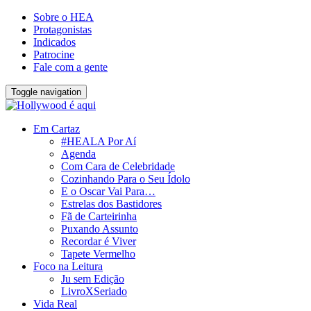
Sobre o HEA
Protagonistas
Indicados
Patrocine
Fale com a gente
Toggle navigation
Em Cartaz
#HEALA Por Aí
Agenda
Com Cara de Celebridade
Cozinhando Para o Seu Ídolo
E o Oscar Vai Para…
Estrelas dos Bastidores
Fã de Carteirinha
Puxando Assunto
Recordar é Viver
Tapete Vermelho
Foco na Leitura
Ju sem Edição
LivroXSeriado
Vida Real