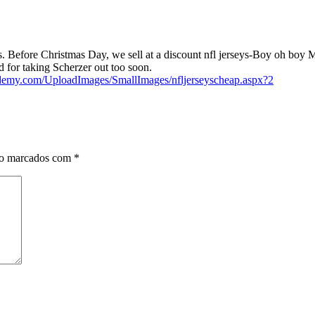
. Before Christmas Day, we sell at a discount nfl jerseys-Boy oh boy M
 for taking Scherzer out too soon.
ademy.com/UploadImages/SmallImages/nfljerseyscheap.aspx?2
ão marcados com
*