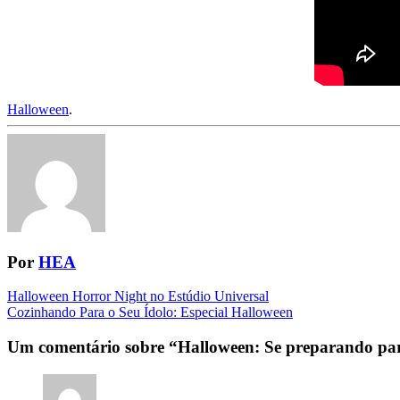
Halloween
.
Por
HEA
Navegação
Halloween Horror Night no Estúdio Universal
Cozinhando Para o Seu Ídolo: Especial Halloween
da
Postagem
Um comentário sobre “
Halloween: Se preparando pa