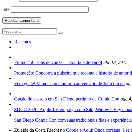
Site
Search
for:
Recentes
Promo “50 Tons de Cinza” – Sou fã e defendo!
abr 13, 2015
Promoção: Concorra a pulseira que reconta a historia de amor d
Vem gente! Vamos comemorar o aniversário de John Green
ago
Opção de passeio em San Diego pertinho da Comic Con
ago 4
SDCC 2026: Apple TV empolga com Silo, Widow’s Bay e mai
San Diego Comic Con com suas tradicionais filas e experiência
Zuleide da Costa Riechi no
Coreia é Aqui: Onda coreana já se