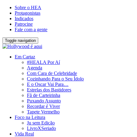
Sobre o HEA
Protagonistas
Indicados
Patrocine
Fale com a gente
Toggle navigation
Em Cartaz
#HEALA Por Aí
Agenda
Com Cara de Celebridade
Cozinhando Para o Seu Ídolo
E o Oscar Vai Para…
Estrelas dos Bastidores
Fã de Carteirinha
Puxando Assunto
Recordar é Viver
Tapete Vermelho
Foco na Leitura
Ju sem Edição
LivroXSeriado
Vida Real