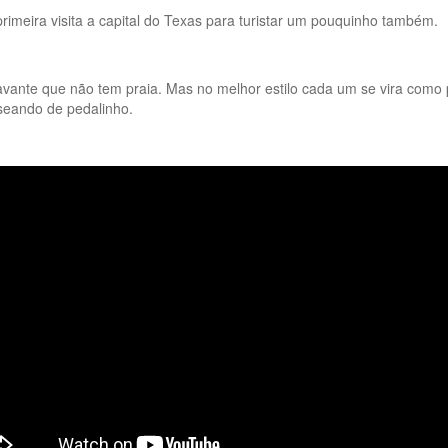
imeira visita a capital do Texas para turistar um pouquinho também.
ante que não tem praia. Mas no melhor estilo cada um se vira como po
seando de pedalinho.