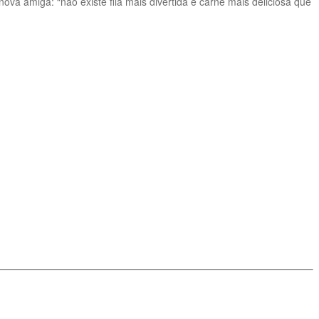
va amiga: “não existe fila mais divertida e carne mais deliciosa que