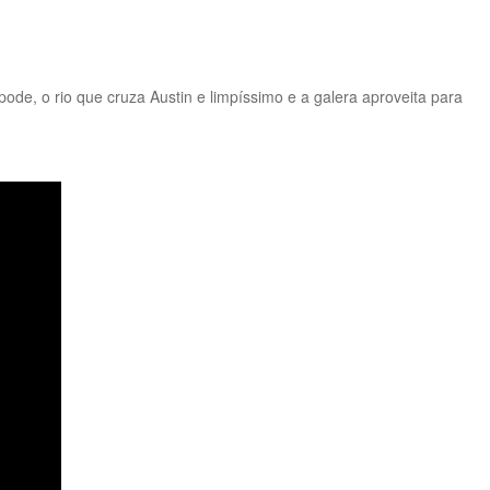
de, o rio que cruza Austin e limpíssimo e a galera aproveita para