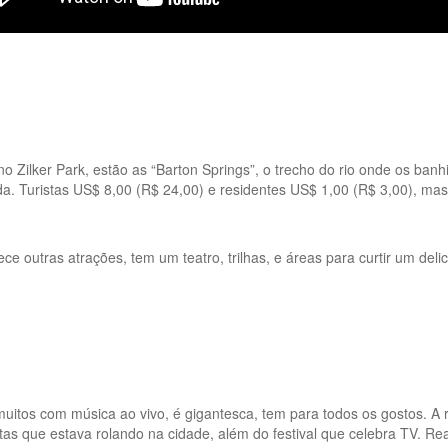
Zilker Park, estão as “Barton Springs”, o trecho do rio onde os banh
. Turistas US$ 8,00 (R$ 24,00) e residentes US$ 1,00 (R$ 3,00), mas 
ece outras atrações, tem um teatro, trilhas, e áreas para curtir um del
 muitos com música ao vivo, é gigantesca, tem para todos os gostos. A 
istas que estava rolando na cidade, além do festival que celebra TV. 