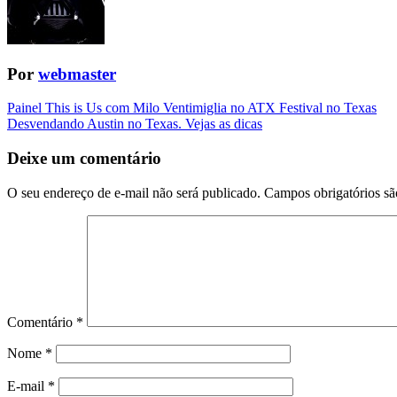
Por
webmaster
Navegação
Painel This is Us com Milo Ventimiglia no ATX Festival no Texas
Desvendando Austin no Texas. Vejas as dicas
da
Postagem
Deixe um comentário
O seu endereço de e-mail não será publicado.
Campos obrigatórios s
Comentário
*
Nome
*
E-mail
*