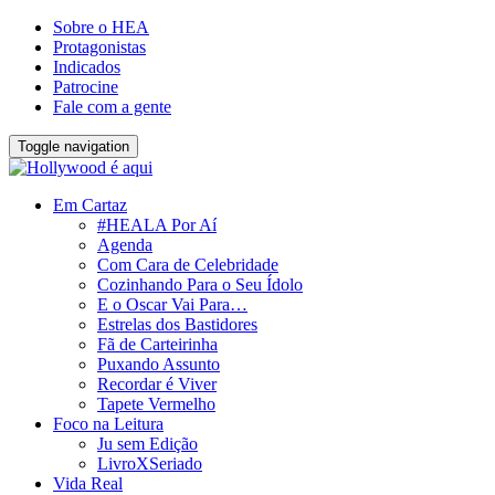
Sobre o HEA
Protagonistas
Indicados
Patrocine
Fale com a gente
Toggle navigation
Em Cartaz
#HEALA Por Aí
Agenda
Com Cara de Celebridade
Cozinhando Para o Seu Ídolo
E o Oscar Vai Para…
Estrelas dos Bastidores
Fã de Carteirinha
Puxando Assunto
Recordar é Viver
Tapete Vermelho
Foco na Leitura
Ju sem Edição
LivroXSeriado
Vida Real