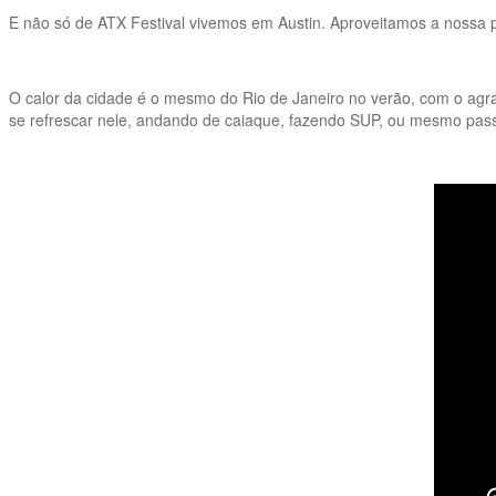
E não só de ATX Festival vivemos em Austin. Aproveitamos a nossa pr
O calor da cidade é o mesmo do Rio de Janeiro no verão, com o agrav
se refrescar nele, andando de caiaque, fazendo SUP, ou mesmo pas