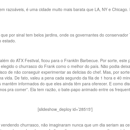
em razoáveis, é uma cidade muito mais barata que LA, NY e Chicago. E
, que por sinal tem belos jardins, onde os governantes do conservador
o estado.
lém do ATX Festival, ficou para o Franklin Barbecue. Por sorte, este 
 elegido o churrasco do Frank como o melhor do país. Não podia deixar
isco de não conseguir experimentar as delicias do chef. Mas, por sorte d
 vida. De fato, valeu a pena cada segundo da fila de 1 hora e 40 minu
s mantêm informados do que eles ainda têm para oferecer. E como diss
s pra comer”. Ela tem razão, o bate-papo animado entre os frequenta
[slideshow_deploy id=’28515′]
 vendendo churrasco, não imaginaram nunca que um dia seriam as cel