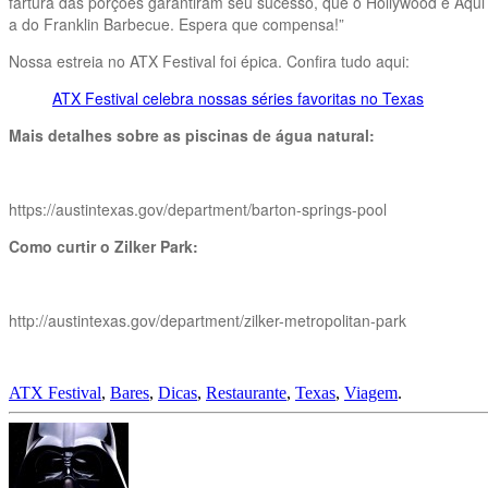
fartura das porções garantiram seu sucesso, que o Hollywood é Aqui t
a do Franklin Barbecue. Espera que compensa!”
Nossa estreia no ATX Festival foi épica. Confira tudo aqui:
ATX Festival celebra nossas séries favoritas no Texas
Mais detalhes sobre as piscinas de água natural:
https://austintexas.gov/department/barton-springs-pool
Como curtir o Zilker Park:
http://austintexas.gov/department/zilker-metropolitan-park
ATX Festival
,
Bares
,
Dicas
,
Restaurante
,
Texas
,
Viagem
.