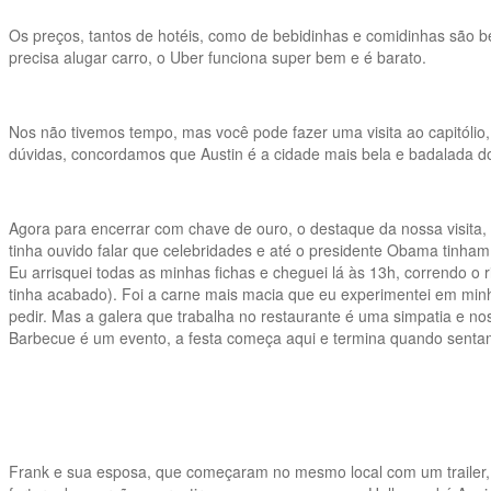
Os preços, tantos de hotéis, como de bebidinhas e comidinhas são b
precisa alugar carro, o Uber funciona super bem e é barato.
Nos não tivemos tempo, mas você pode fazer uma visita ao capitólio
dúvidas, concordamos que Austin é a cidade mais bela e badalada d
Agora para encerrar com chave de ouro, o destaque da nossa visita, a
tinha ouvido falar que celebridades e até o presidente Obama tinham
Eu arrisquei todas as minhas fichas e cheguei lá às 13h, correndo o r
tinha acabado). Foi a carne mais macia que eu experimentei em minha
pedir. Mas a galera que trabalha no restaurante é uma simpatia e no
Barbecue é um evento, a festa começa aqui e termina quando sentamo
Frank e sua esposa, que começaram no mesmo local com um trailer,