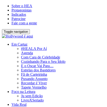
Sobre o HEA
Protagonistas
Indicados
Patrocine
Fale com a gente
Toggle navigation
Em Cartaz
#HEALA Por Aí
Agenda
Com Cara de Celebridade
Cozinhando Para o Seu Ídolo
E o Oscar Vai Para…
Estrelas dos Bastidores
Fã de Carteirinha
Puxando Assunto
Recordar é Viver
Tapete Vermelho
Foco na Leitura
Ju sem Edição
LivroXSeriado
Vida Real