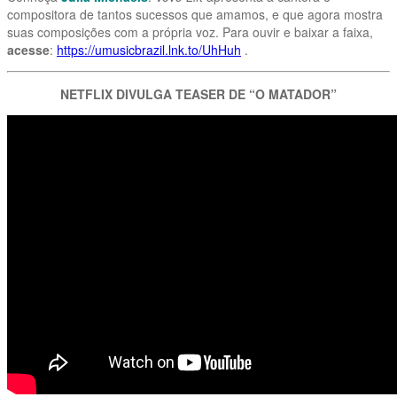
compositora de tantos sucessos que amamos, e que agora mostra
suas composições com a própria voz. Para ouvir e baixar a faixa,
acesse
:
https://umusicbrazil.lnk.to/UhHuh
.
NETFLIX DIVULGA TEASER DE “O MATADOR”