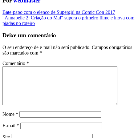
Por
webmaster
Navegação
Bate-papo com o elenco de Supergirl na Comic Con 2017
“Annabelle 2: Criação do Mal” supera o primeiro filme e inova com
da
piadas no roteiro
Postagem
Deixe um comentário
O seu endereço de e-mail não será publicado.
Campos obrigatórios
são marcados com
*
Comentário
*
Nome
*
E-mail
*
Site