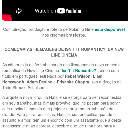
Com direção, produção e roteiro de Nolan, o filme
está disponível
nos cinemas brasileiros.
COMEÇAM AS FILMAGENS DE ISN’T IT ROMANTIC?, DA NEW
LINE CINEMA
As câmeras já estão trabalhando nas filmagens da nova comédia
romântica da New Line Cinema “
Isn’t It Romantic?
“, ainda sem
título em português, estrelada por
Rebel Wilson
,
Liam
Hemsworth, Adam Devine
e
Priyanka Chopra
, sob a direção de
Todd Strauss-Schulson.
A arquiteta nova-iorquina Natalie se esforça para ser reconhecida
em seu trabalho, mas é mais provável que lhe peçam para servir
café e bolachinhas do que projetar o próximo arranha-céu da
cidade. Para piorar as coisas, Natalie, sempre cética quando o
assunto é amor, tem um encontro com um assaltante que a deixa
inconsciente e, ao acordar, descobre que, de uma hora para a