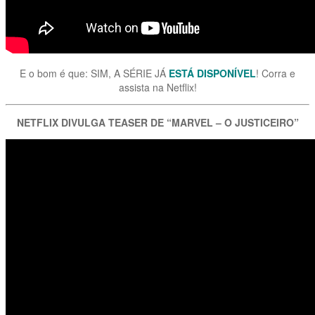
E o bom é que: SIM, A SÉRIE JÁ
ESTÁ DISPONÍVEL
! Corra e
assista na Netflix!
NETFLIX DIVULGA TEASER DE “MARVEL – O JUSTICEIRO”