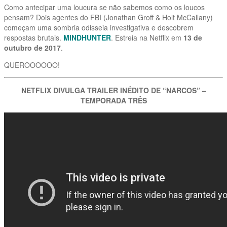
Como antecipar uma loucura se não sabemos como os loucos
pensam? Dois agentes do FBI (Jonathan Groff & Holt McCallany)
começam uma sombria odisseia investigativa e descobrem
respostas brutais.
MINDHUNTER
. Estreia na Netflix em
13 de
outubro de 2017
.
QUEROOOOOO!
NETFLIX DIVULGA TRAILER INÉDITO DE “NARCOS” –
TEMPORADA TRÊS