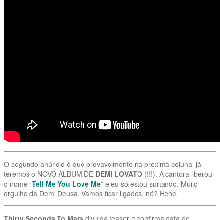
O segundo anúncio é que provavelmente na próxima coluna, já
teremos o NOVO ÁLBUM DE
DEMI LOVATO
(!!!). A cantora liberou
o nome “
Tell Me You Love Me
” e eu só estou surtando. Muito
orgulho da Demi Deusa. Vamos ficar ligados, né? Hehe.
Thirty Seconds To Mars
divulga teaser e confirma data de