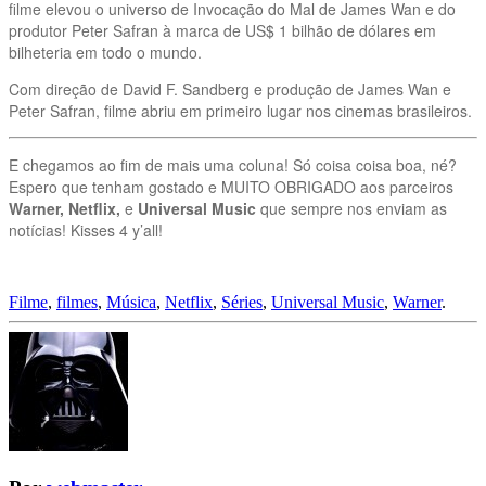
filme elevou o universo de Invocação do Mal de James Wan e do
produtor Peter Safran à marca de US$ 1 bilhão de dólares em
bilheteria em todo o mundo.
Com direção de David F. Sandberg e produção de James Wan e
Peter Safran, filme abriu em primeiro lugar nos cinemas brasileiros.
E chegamos ao fim de mais uma coluna! Só coisa coisa boa, né?
Espero que tenham gostado e MUITO OBRIGADO aos parceiros
Warner, Netflix,
e
Universal Music
que sempre nos enviam as
notícias! Kisses 4 y’all!
Filme
,
filmes
,
Música
,
Netflix
,
Séries
,
Universal Music
,
Warner
.