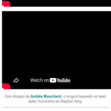
Com direção de
Andrés Muschietti
, o longa é baseado no best-
seller homônimo de Stephen King.