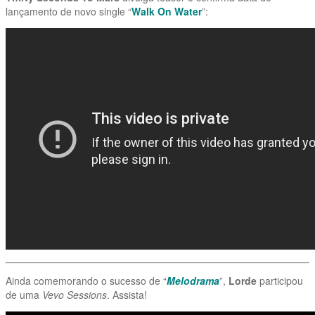
lançamento de novo single “
Walk On Water
”:
Ainda comemorando o sucesso de “
Melodrama
”,
Lorde
participou
de uma
Vevo Sessions
. Assista!