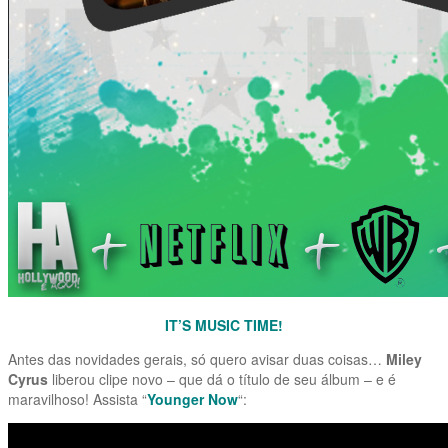
IT’S MUSIC TIME!
Antes das novidades gerais, só quero avisar duas coisas…
Miley
Cyrus
liberou clipe novo – que dá o título de seu álbum – e é
maravilhoso! Assista “
Younger Now
“: