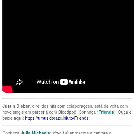
Justin Bieber
, o rei dos hits com colaborações, está de volta com
novo single em parceria com Bloodpop. Conheça “
Friends
”. Ouça e
baixe
aqui
:
https://umusicbrazil.lnk.to/Friends
Conheça
Julia Michaels
:
Vevo Lift
apresenta a cantora e