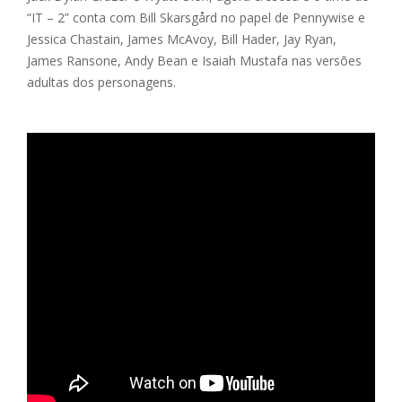
“IT – 2” conta com Bill Skarsgård no papel de Pennywise e
Jessica Chastain, James McAvoy, Bill Hader, Jay Ryan,
James Ransone, Andy Bean e Isaiah Mustafa nas versões
adultas dos personagens.