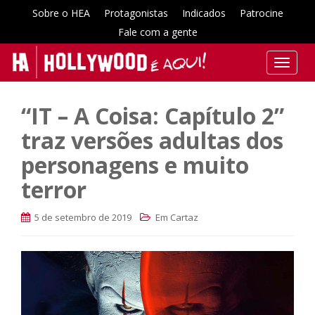
Sobre o HEA
Protagonistas
Indicados
Patrocine
Fale com a gente
T
o
g
“IT – A Coisa: Capítulo 2”
g
l
traz versões adultas dos
e
personagens e muito
n
a
terror
v
i
5 de setembro de 2019
Em Cartaz
g
a
t
i
o
n