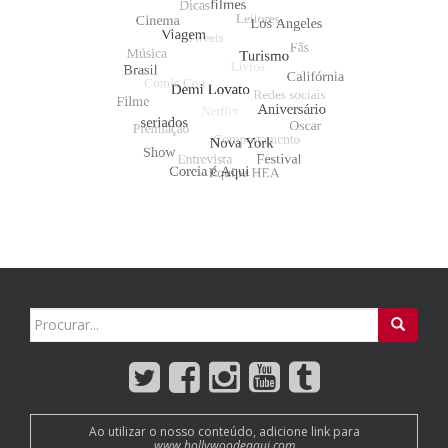
Search
for:
Ao utilizar o nosso conteúdo, adicione link para
www.hollywoodeaqui.com