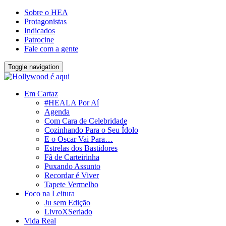
Sobre o HEA
Protagonistas
Indicados
Patrocine
Fale com a gente
Toggle navigation
Em Cartaz
#HEALA Por Aí
Agenda
Com Cara de Celebridade
Cozinhando Para o Seu Ídolo
E o Oscar Vai Para…
Estrelas dos Bastidores
Fã de Carteirinha
Puxando Assunto
Recordar é Viver
Tapete Vermelho
Foco na Leitura
Ju sem Edição
LivroXSeriado
Vida Real