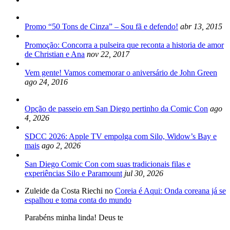
Promo “50 Tons de Cinza” – Sou fã e defendo!
abr 13, 2015
Promoção: Concorra a pulseira que reconta a historia de amor
de Christian e Ana
nov 22, 2017
Vem gente! Vamos comemorar o aniversário de John Green
ago 24, 2016
Opção de passeio em San Diego pertinho da Comic Con
ago
4, 2026
SDCC 2026: Apple TV empolga com Silo, Widow’s Bay e
mais
ago 2, 2026
San Diego Comic Con com suas tradicionais filas e
experiências Silo e Paramount
jul 30, 2026
Zuleide da Costa Riechi no
Coreia é Aqui: Onda coreana já se
espalhou e toma conta do mundo
Parabéns minha linda! Deus te