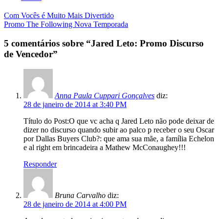
Navegação
Com Vocês é Muito Mais Divertido
Promo The Following Nova Temporada
da
Postagem
5 comentários sobre “
Jared Leto: Promo Discurso
de Vencedor
”
Anna Paula Cuppari Gonçalves
diz:
28 de janeiro de 2014 at 3:40 PM
Título do Post:O que vc acha q Jared Leto não pode deixar de
dizer no discurso quando subir ao palco p receber o seu Oscar
por Dallas Buyers Club?: que ama sua mãe, a família Echelon
e al right em brincadeira a Mathew McConaughey!!!
Responder
Bruna Carvalho
diz:
28 de janeiro de 2014 at 4:00 PM