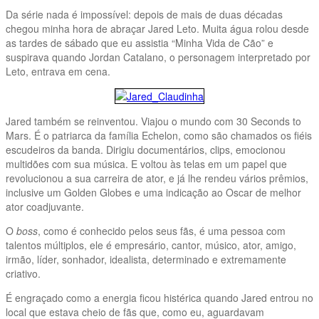
Da série nada é impossível: depois de mais de duas décadas
chegou minha hora de abraçar Jared Leto. Muita água rolou desde
as tardes de sábado que eu assistia “Minha Vida de Cão” e
suspirava quando Jordan Catalano, o personagem interpretado por
Leto, entrava em cena.
Jared também se reinventou. Viajou o mundo com 30 Seconds to
Mars. É o patriarca da família Echelon, como são chamados os fiéis
escudeiros da banda. Dirigiu documentários, clips, emocionou
multidões com sua música. E voltou às telas em um papel que
revolucionou a sua carreira de ator, e já lhe rendeu vários prêmios,
inclusive um Golden Globes e uma indicação ao Oscar de melhor
ator coadjuvante.
O
boss
, como é conhecido pelos seus fãs, é uma pessoa com
talentos múltiplos, ele é empresário, cantor, músico, ator, amigo,
irmão, líder, sonhador, idealista, determinado e extremamente
criativo.
É engraçado como a energia ficou histérica quando Jared entrou no
local que estava cheio de fãs que, como eu, aguardavam