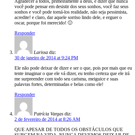
Agradecer a todos, primeiramente a deus, e dizer que nunca
você pode pensar em desistir dos seus sonhos, você faz seus
sonhos e você pode torná-los realidade, não seja pessimista,
acredite! e claro, dar aquele sorriso lindo dele, e erguer o
oscar, porque foi merecido! 🙂
Responder
Larissa
diz:
30 de janeiro de 2014 at 9:24 PM
Ele não pode deixar de dizer e ser o que, pois por mais que eu
tente imaginar o que ele vá dizer, eu tenho certeza que ele irá
me surpreender com todo seu carisma, meiguice e suas
palavras fortes, determinadas e belas como ele!
Responder
Patrícia Vargas
diz:
2 de fevereiro de 2014 at 8:26 AM
QUE APESAR DE TODOS OS OBSTÁCULOS QUE
SURGEM NA VIDA, NUNCA DEVEMOS DEIXAR DE