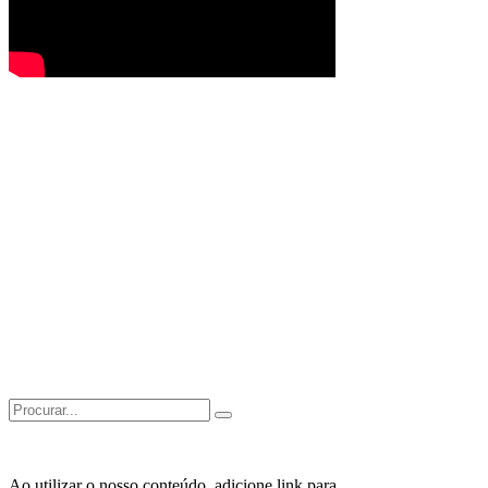
Search
for:
Ao utilizar o nosso conteúdo, adicione link para