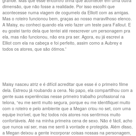
grande. Mas que esse encontro tinha que acontecer em uma outra
dimensão, que não fosse a realidade. Por isso escolhi que
acontecesse numa viagem de cogumelo da Elliott com as amigas.
Mas o roteiro funcionou bem, graças ao nosso maravilhoso elenco.
A Maisy, eu conheci quando ela veio fazer um teste para Fallout. E
eu gostei tanto dela que tentei até reescrever um personagem pra
ela, mas não funcionou, não era pra ser. Agora, eu já escrevi a
Elliot com ela na cabeça e foi perfeito, assim como a Aubrey e
todos os atores, que são ótimos.”
Maisy nasceu atriz e é difícil acreditar que esse é o primeiro filme
dela. Estreou já roubando a cena. No papo, ela compartilhou com a
gente suas experiências nesse primeiro trabalho profissional na
telona, “eu me senti muito segura, porque eu me identifiquei muito
com o roteiro e pelo ambiente que a Megan criou no set, com uma
equipe incrível, que fez todos nós atores nos sentirmos muito
confortáveis. Até na minha primeira cena de sexo. Não é fácil, acho
que nunca vai ser, mas me senti à vontade e protegida. Além disso,
a Megan deixou a gente incorporar coisas nossas na personagem,