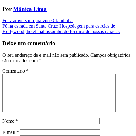
Por
Mônica Lima
Navegação
Feliz aniversário pra você Claudinha
Pé na estrada em Santa Cruz: Hospedagem para estrelas de
da
Hollywood, hotel mal-assombrado foi uma de nossas paradas
Postagem
Deixe um comentário
O seu endereço de e-mail não será publicado.
Campos obrigatórios
são marcados com
*
Comentário
*
Nome
*
E-mail
*