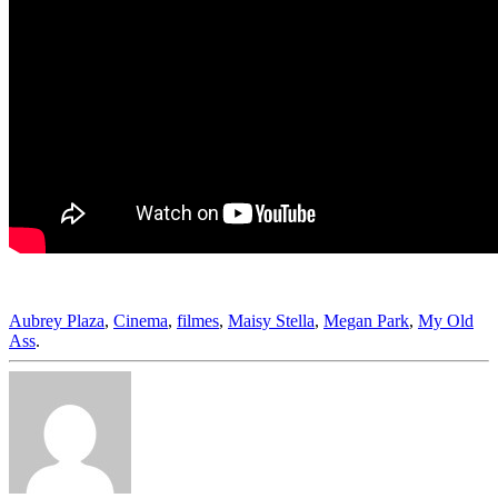
Aubrey Plaza
,
Cinema
,
filmes
,
Maisy Stella
,
Megan Park
,
My Old
Ass
.