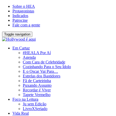
Sobre o HEA
Protagonistas
Indicados
Patrocine
Fale com a gente
Toggle navigation
Em Cartaz
#HEALA Por Aí
Agenda
Com Cara de Celebridade
Cozinhando Para o Seu Ídolo
E o Oscar Vai Para…
Estrelas dos Bastidores
Fã de Carteirinha
Puxando Assunto
Recordar é Viver
Tapete Vermelho
Foco na Leitura
Ju sem Edição
LivroXSeriado
Vida Real