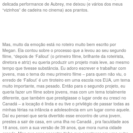
delicada performance de Aubrey, me deixou (e vários dos meus
“vizinhos” de cadeira no cinema) aos prantos.
Mas, muito da emoção está no roteiro muito bem escrito por
Megan. Ela contou sobre o processo que a levou ao seu segundo
filme, “depois de ‘Fallout’ (o primeiro filme, brilhante da roteirista,
diretora e atriz) eu queria produzir um projeto mais leve, ao mesmo
tempo que tivesse substância. Eu adoro escrever e trabalhar com
jovens, mas o tema do meu primeiro filme – para quem não viu, o
enredo de ‘Fallout’ é um tiroteiro em uma escola nos EUA, um tema
muito importante, mas pesado. Então para o segundo projeto, eu
queria fazer um filme sobre jovens, mas com um tema totalmente
diferente, que também que prestigiasse o lugar onde eu cresci no
Canadá – a locação é linda e eu tive o privilégio de passar todas as
minhas férias na infância e adolescência em um lugar como aquele.
Daí eu pensei que seria divertido esse encontro de uma jovem,
prestes a sair de casa, em uma ilha no Canadá , pra faculdade aos
18 anos, com a sua versão de 39 anos, que mora numa cidade