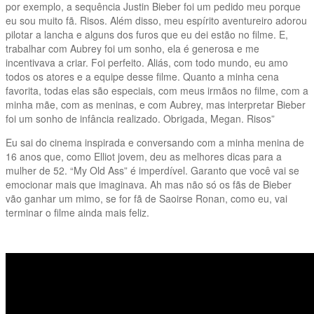
por exemplo, a sequência Justin Bieber foi um pedido meu porque
eu sou muito fã. Risos. Além disso, meu espírito aventureiro adorou
pilotar a lancha e alguns dos furos que eu dei estão no filme. E,
trabalhar com Aubrey foi um sonho, ela é generosa e me
incentivava a criar. Foi perfeito. Aliás, com todo mundo, eu amo
todos os atores e a equipe desse filme. Quanto a minha cena
favorita, todas elas são especiais, com meus irmãos no filme, com a
minha mãe, com as meninas, e com Aubrey, mas interpretar Bieber
foi um sonho de infância realizado. Obrigada, Megan. Risos”
Eu sai do cinema inspirada e conversando com a minha menina de
16 anos que, como Elliot jovem, deu as melhores dicas para a
mulher de 52. “My Old Ass” é imperdível. Garanto que você vai se
emocionar mais que imaginava. Ah mas não só os fãs de Bieber
vão ganhar um mimo, se for fã de Saoirse Ronan, como eu, vai
terminar o filme ainda mais feliz.