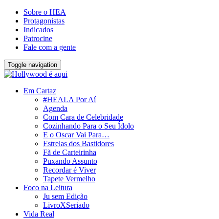
Sobre o HEA
Protagonistas
Indicados
Patrocine
Fale com a gente
Toggle navigation
Em Cartaz
#HEALA Por Aí
Agenda
Com Cara de Celebridade
Cozinhando Para o Seu Ídolo
E o Oscar Vai Para…
Estrelas dos Bastidores
Fã de Carteirinha
Puxando Assunto
Recordar é Viver
Tapete Vermelho
Foco na Leitura
Ju sem Edição
LivroXSeriado
Vida Real