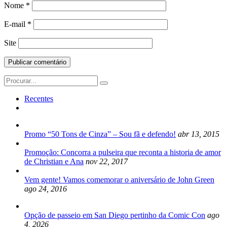
Nome
*
E-mail
*
Site
Search
for:
Recentes
Promo “50 Tons de Cinza” – Sou fã e defendo!
abr 13, 2015
Promoção: Concorra a pulseira que reconta a historia de amor
de Christian e Ana
nov 22, 2017
Vem gente! Vamos comemorar o aniversário de John Green
ago 24, 2016
Opção de passeio em San Diego pertinho da Comic Con
ago
4, 2026