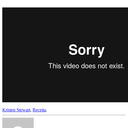
Kristen Stewart
,
Receita
.