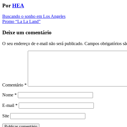
Por
HEA
Navegação
Buscando o sonho em Los Angeles
Promo “La La Land”
da
Postagem
Deixe um comentário
O seu endereço de e-mail não será publicado.
Campos obrigatórios s
Comentário
*
Nome
*
E-mail
*
Site