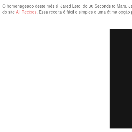
O homenageado deste mês é Jared Leto, do 30 Seconds to Mars. Já q
do site
All Recipes
. Essa receita é fácil e simples e uma ótima opção