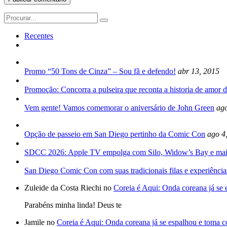
Search
for:
Recentes
Promo “50 Tons de Cinza” – Sou fã e defendo!
abr 13, 2015
Promoção: Concorra a pulseira que reconta a historia de amor d
Vem gente! Vamos comemorar o aniversário de John Green
ago
Opção de passeio em San Diego pertinho da Comic Con
ago 4
SDCC 2026: Apple TV empolga com Silo, Widow’s Bay e mai
San Diego Comic Con com suas tradicionais filas e experiência
Zuleide da Costa Riechi no
Coreia é Aqui: Onda coreana já se
Parabéns minha linda! Deus te
Jamile no
Coreia é Aqui: Onda coreana já se espalhou e toma 