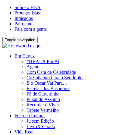
Sobre o HEA
Protagonistas
Indicados
Patrocine
Fale com a gente
Toggle navigation
Em Cartaz
#HEALA Por Aí
Agenda
Com Cara de Celebridade
Cozinhando Para o Seu Ídolo
E o Oscar Vai Para…
Estrelas dos Bastidores
Fã de Carteirinha
Puxando Assunto
Recordar é Viver
Tapete Vermelho
Foco na Leitura
Ju sem Edição
LivroXSeriado
Vida Real