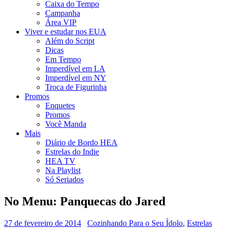
Caixa do Tempo
Campanha
Área VIP
Viver e estudar nos EUA
Além do Script
Dicas
Em Tempo
Imperdível em LA
Imperdível em NY
Troca de Figurinha
Promos
Enquetes
Promos
Você Manda
Mais
Diário de Bordo HEA
Estrelas do Indie
HEA TV
Na Playlist
Só Seriados
No Menu: Panquecas do Jared
27 de fevereiro de 2014
Cozinhando Para o Seu Ídolo
,
Estrelas