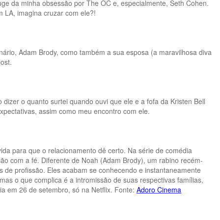
auge da minha obsessão por The OC e, especialmente, Seth Cohen.
m LA, imagina cruzar com ele?!
inário, Adam Brody, como também a sua esposa (a maravilhosa diva
ost.
zer o quanto surtei quando ouvi que ele e a fofa da Kristen Bell
 expectativas, assim como meu encontro com ele.
ida para que o relacionamento dê certo. Na série de comédia
ação com a fé. Diferente de Noah (Adam Brody), um rabino recém-
ros de profissão. Eles acabam se conhecendo e instantaneamente
as o que complica é a intromissão de suas respectivas famílias,
eia em 26 de setembro, só na Netflix. Fonte:
Adoro Cinema