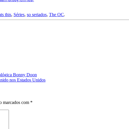
s this
,
Séries
,
so seriados
,
The OC
.
ecológica Bonny Doon
anido nos Estados Unidos
ão marcados com
*