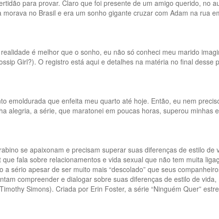
idão para provar. Claro que foi presente de um amigo querido, no 
da morava no Brasil e era um sonho gigante cruzar com Adam na rua e
realidade é melhor que o sonho, eu não só conheci meu marido imag
sip Girl?). O registro está aqui e detalhes na matéria no final desse p
emoldurada que enfeita meu quarto até hoje. Então, eu nem preciso di
nha alegria, a série, que maratonei em poucas horas, superou minhas
ino se apaixonam e precisam superar suas diferenças de estilo de v
 que fala sobre relacionamentos e vida sexual que não tem muita lig
ito a sério apesar de ser muito mais “descolado” que seus companhei
am compreender e dialogar sobre suas diferenças de estilo de vida, m
(Timothy Simons). Criada por Erin Foster, a série “Ninguém Quer” estr