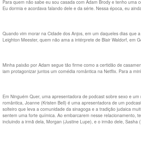
Para quem não sabe eu sou casada com Adam Brody e tenho uma cert
Eu dormia e acordava falando dele e da série. Nessa época, eu ain
Quando vim morar na Cidade dos Anjos, em um daqueles dias que a 
Leighton Meester, quem não ama a intérprete de Blair Waldorf, em Gos
Minha paixão por Adam segue tão firme como a certidão de casamento 
iam protagonizar juntos um comédia romântica na Netflix. Para a mi
Em Ninguém Quer, uma apresentadora de podcast sobre sexo e um rab
romântica, Joanne (Kristen Bell) é uma apresentadora de um podcast
solteiro que leva a comunidade da sinagoga e a tradição judaica mu
sentem uma forte química. Ao embarcarem nesse relacionamento, tent
incluindo a irmã dela, Morgan (Justine Lupe), e o irmão dele, Sasha 