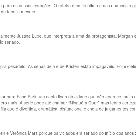
la para os nossos corações. O roteiro é muito ótimo e nas nuances a g
s de família mesmo.
cialmente Justine Lupe, que interpreta a irmã da protagonista, Morg
do seriado.
sogra pesadelo. As cenas dela e de Kristen estão impagáveis. Foi exc
r para Echo Park, um canto lindo da cidade que não aparece muito nos
uero mais. A série pode até chamar “Ninguém Quer” mas tenho certe
ia que é divertida, dramática, disfuncional e cheia de julgamentos com
Cohen e Verônica Mars porque os viciados em seriado do início dos a