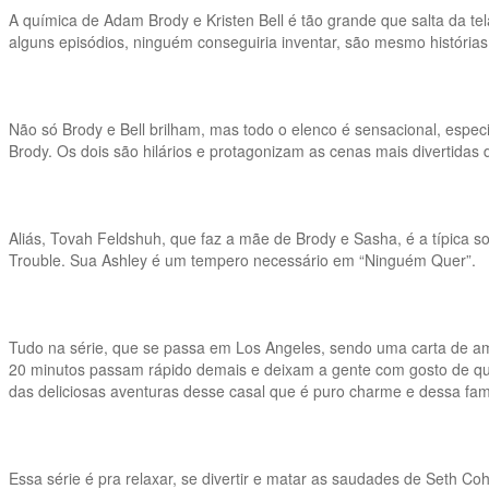
A química de Adam Brody e Kristen Bell é tão grande que salta da te
alguns episódios, ninguém conseguiria inventar, são mesmo história
Não só Brody e Bell brilham, mas todo o elenco é sensacional, espe
Brody. Os dois são hilários e protagonizam as cenas mais divertidas 
Aliás, Tovah Feldshuh, que faz a mãe de Brody e Sasha, é a típica 
Trouble. Sua Ashley é um tempero necessário em “Ninguém Quer”.
Tudo na série, que se passa em Los Angeles, sendo uma carta de amo
20 minutos passam rápido demais e deixam a gente com gosto de q
das deliciosas aventuras desse casal que é puro charme e dessa famíl
Essa série é pra relaxar, se divertir e matar as saudades de Seth 