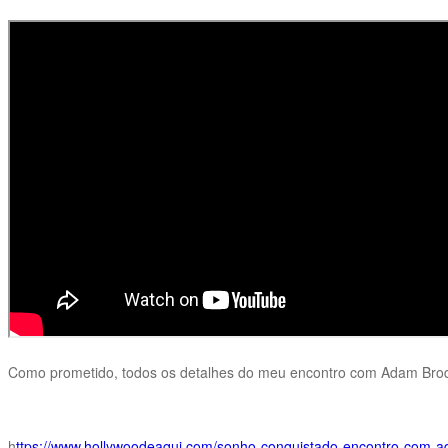
Como prometido, todos os detalhes do meu encontro com Adam Bro
h
ttps://www.hollywoodeaqui.com/sonho-conquistado-encontro-com-a