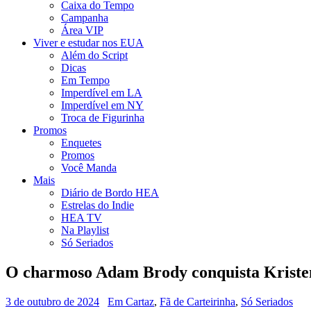
Caixa do Tempo
Campanha
Área VIP
Viver e estudar nos EUA
Além do Script
Dicas
Em Tempo
Imperdível em LA
Imperdível em NY
Troca de Figurinha
Promos
Enquetes
Promos
Você Manda
Mais
Diário de Bordo HEA
Estrelas do Indie
HEA TV
Na Playlist
Só Seriados
O charmoso Adam Brody conquista Kristen
3 de outubro de 2024
Em Cartaz
,
Fã de Carteirinha
,
Só Seriados