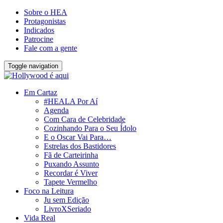
Sobre o HEA
Protagonistas
Indicados
Patrocine
Fale com a gente
Toggle navigation
Em Cartaz
#HEALA Por Aí
Agenda
Com Cara de Celebridade
Cozinhando Para o Seu Ídolo
E o Oscar Vai Para…
Estrelas dos Bastidores
Fã de Carteirinha
Puxando Assunto
Recordar é Viver
Tapete Vermelho
Foco na Leitura
Ju sem Edição
LivroXSeriado
Vida Real