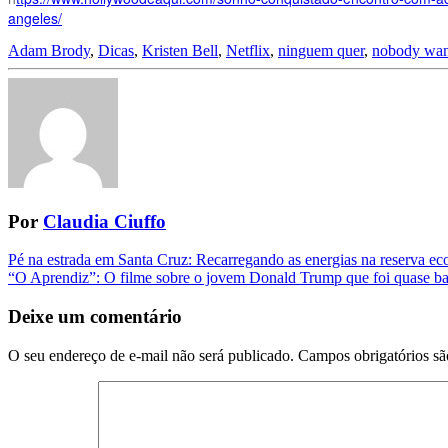
angeles/
Adam Brody
,
Dicas
,
Kristen Bell
,
Netflix
,
ninguem quer
,
nobody want
Por
Claudia Ciuffo
Navegação
Pé na estrada em Santa Cruz: Recarregando as energias na reserva 
“O Aprendiz”: O filme sobre o jovem Donald Trump que foi quase b
da
Postagem
Deixe um comentário
O seu endereço de e-mail não será publicado.
Campos obrigatórios s