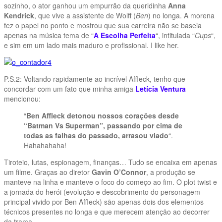
sozinho, o ator ganhou um empurrão da queridinha
Anna
Kendrick
, que vive a assistente de Wolff (
Ben
) no longa. A morena
fez o papel no ponto e mostrou que sua carreira não se baseia
apenas na música tema de “
A Escolha Perfeita
“, intitulada “
Cups
“,
e sim em um lado mais maduro e profissional. I like her.
P.S.2: Voltando rapidamente ao incrível Affleck, tenho que
concordar com um fato que minha amiga
Letícia Ventura
mencionou:
“
Ben Affleck detonou nossos corações desde
“Batman Vs Superman”, passando por cima de
todas as falhas do passado, arrasou viado
“.
Hahahahaha!
Tiroteio, lutas, espionagem, finanças… Tudo se encaixa em apenas
um filme. Graças ao diretor
Gavin O’Connor
, a produção se
manteve na linha e manteve o foco do começo ao fim. O plot twist e
a jornada do herói (evolução e descobrimento do personagem
principal vivido por Ben Affleck) são apenas dois dos elementos
técnicos presentes no longa e que merecem atenção ao decorrer
da trama.