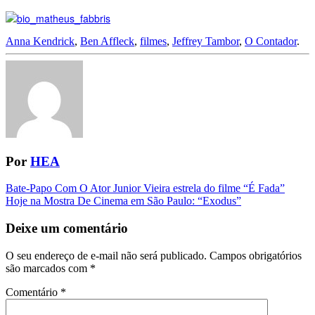
Anna Kendrick
,
Ben Affleck
,
filmes
,
Jeffrey Tambor
,
O Contador
.
Por
HEA
Navegação
Bate-Papo Com O Ator Junior Vieira estrela do filme “É Fada”
Hoje na Mostra De Cinema em São Paulo: “Exodus”
da
Postagem
Deixe um comentário
O seu endereço de e-mail não será publicado.
Campos obrigatórios
são marcados com
*
Comentário
*