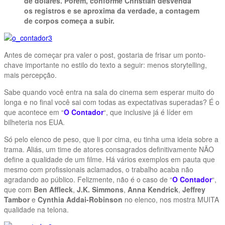
de dólares. Porém, conforme Christian desvenda
os registros e se aproxima da verdade, a contagem
de corpos começa a subir.
Antes de começar pra valer o post, gostaria de frisar um ponto-
chave importante no estilo do texto a seguir: menos storytelling,
mais percepção.
Sabe quando você entra na sala do cinema sem esperar muito do
longa e no final você sai com todas as expectativas superadas? É o
que acontece em “
O Contador
“, que inclusive já é líder em
bilheteria nos EUA.
Só pelo elenco de peso, que li por cima, eu tinha uma ideia sobre a
trama. Aliás, um time de atores consagrados definitivamente NÃO
define a qualidade de um filme. Há vários exemplos em pauta que
mesmo com profissionais aclamados, o trabalho acaba não
agradando ao público. Felizmente, não é o caso de “
O Contador
“,
que com
Ben Affleck
,
J.K. Simmons
,
Anna Kendrick
,
Jeffrey
Tambor
e
Cynthia Addai-Robinson
no elenco, nos mostra MUITA
qualidade na telona.