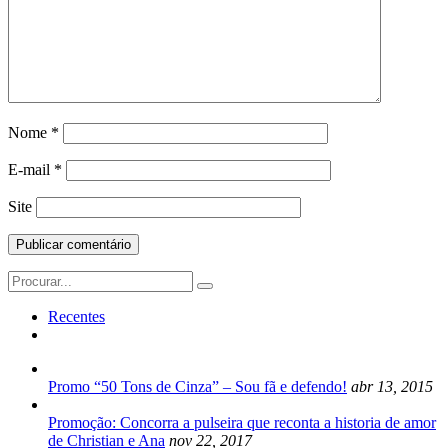
Nome
*
E-mail
*
Site
Search
for:
Recentes
Promo “50 Tons de Cinza” – Sou fã e defendo!
abr 13, 2015
Promoção: Concorra a pulseira que reconta a historia de amor
de Christian e Ana
nov 22, 2017