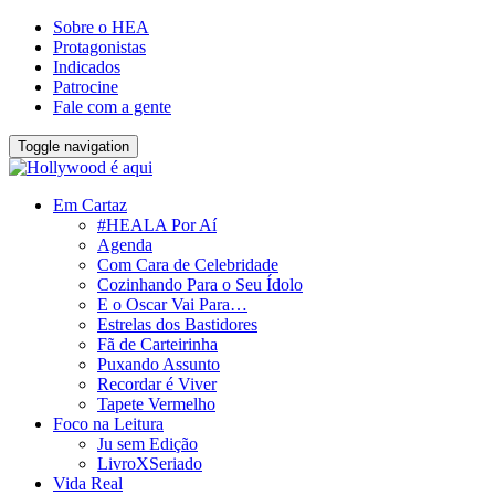
Sobre o HEA
Protagonistas
Indicados
Patrocine
Fale com a gente
Toggle navigation
Em Cartaz
#HEALA Por Aí
Agenda
Com Cara de Celebridade
Cozinhando Para o Seu Ídolo
E o Oscar Vai Para…
Estrelas dos Bastidores
Fã de Carteirinha
Puxando Assunto
Recordar é Viver
Tapete Vermelho
Foco na Leitura
Ju sem Edição
LivroXSeriado
Vida Real