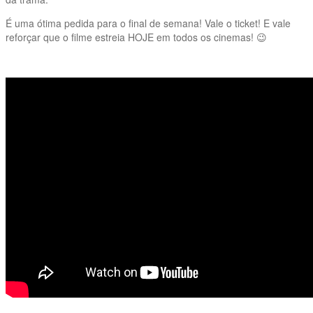
É uma ótima pedida para o final de semana! Vale o ticket! E vale
reforçar que o filme estreia HOJE em todos os cinemas! 😉