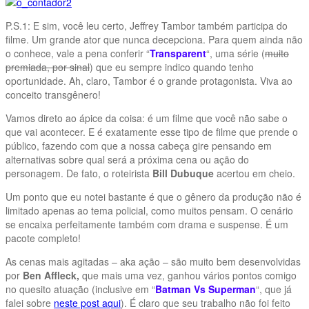
P.S.1: E sim, você leu certo, Jeffrey Tambor também participa do
filme. Um grande ator que nunca decepciona. Para quem ainda não
o conhece, vale a pena conferir “
Transparent
“, uma série (
muito
premiada, por sinal
) que eu sempre indico quando tenho
oportunidade. Ah, claro, Tambor é o grande protagonista. Viva ao
conceito transgênero!
Vamos direto ao ápice da coisa: é um filme que você não sabe o
que vai acontecer. E é exatamente esse tipo de filme que prende o
público, fazendo com que a nossa cabeça gire pensando em
alternativas sobre qual será a próxima cena ou ação do
personagem. De fato, o roteirista
Bill Dubuque
acertou em cheio.
Um ponto que eu notei bastante é que o gênero da produção não é
limitado apenas ao tema policial, como muitos pensam. O cenário
se encaixa perfeitamente também com drama e suspense. É um
pacote completo!
As cenas mais agitadas – aka ação – são muito bem desenvolvidas
por
Ben Affleck,
que mais uma vez, ganhou vários pontos comigo
no quesito atuação (inclusive em “
Batman Vs Superman
“, que já
falei sobre
neste post aqui
). É claro que seu trabalho não foi feito