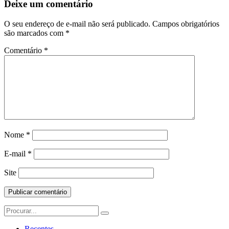
Postagem
Deixe um comentário
O seu endereço de e-mail não será publicado.
Campos obrigatórios
são marcados com
*
Comentário
*
Nome
*
E-mail
*
Site
Search
for:
Recentes