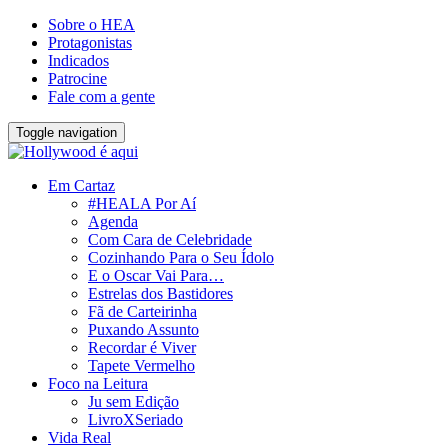
Sobre o HEA
Protagonistas
Indicados
Patrocine
Fale com a gente
Toggle navigation
Em Cartaz
#HEALA Por Aí
Agenda
Com Cara de Celebridade
Cozinhando Para o Seu Ídolo
E o Oscar Vai Para…
Estrelas dos Bastidores
Fã de Carteirinha
Puxando Assunto
Recordar é Viver
Tapete Vermelho
Foco na Leitura
Ju sem Edição
LivroXSeriado
Vida Real