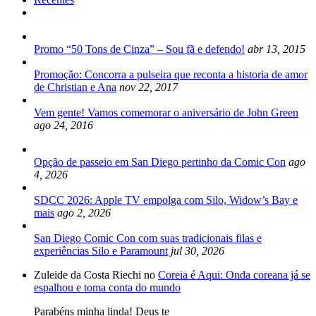
Promo “50 Tons de Cinza” – Sou fã e defendo!
abr 13, 2015
Promoção: Concorra a pulseira que reconta a historia de amor
de Christian e Ana
nov 22, 2017
Vem gente! Vamos comemorar o aniversário de John Green
ago 24, 2016
Opção de passeio em San Diego pertinho da Comic Con
ago
4, 2026
SDCC 2026: Apple TV empolga com Silo, Widow’s Bay e
mais
ago 2, 2026
San Diego Comic Con com suas tradicionais filas e
experiências Silo e Paramount
jul 30, 2026
Zuleide da Costa Riechi no
Coreia é Aqui: Onda coreana já se
espalhou e toma conta do mundo
Parabéns minha linda! Deus te